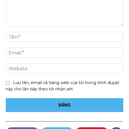
Bình
luận:
Tên
Ema
We
Lưu tên, email và trang web của tôi trong trình duyệt
này cho lần tiếp theo tôi nhận xét.