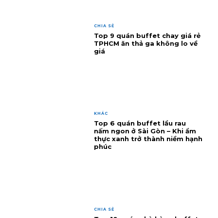
CHIA SẺ
Top 9 quán buffet chay giá rẻ
TPHCM ăn thả ga không lo về
giá
KHÁC
Top 6 quán buffet lẩu rau
nấm ngon ở Sài Gòn – Khi ẩm
thực xanh trở thành niềm hạnh
phúc
CHIA SẺ