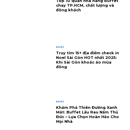
Top 10 quán nhà hàng buffet
chay TP.HCM, chất lượng và
đông khách
KHÁC
Truy tìm 15+ địa điểm check in
Noel Sài Gòn HOT nhất 2025:
Khi Sài Gòn khoác áo mùa
đông
KHÁC
Khám Phá Thiên Đường Xanh
Mát: Buffet Lẩu Rau Nấm Thủ
Đức – Lựa Chọn Hoàn Hảo Cho
Mọi Nhà