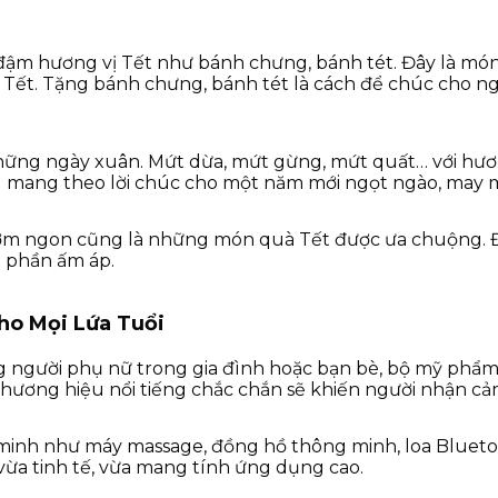
 hương vị Tết như bánh chưng, bánh tét. Đây là món quà
ết. Tặng bánh chưng, bánh tét là cách để chúc cho ng
ững ngày xuân. Mứt dừa, mứt gừng, mứt quất… với hương
ều mang theo lời chúc cho một năm mới ngọt ngào, may 
thơm ngon cũng là những món quà Tết được ưa chuộng. Đ
m phần ấm áp.
Cho Mọi Lứa Tuổi
gười phụ nữ trong gia đình hoặc bạn bè, bộ mỹ phẩm c
thương hiệu nổi tiếng chắc chắn sẽ khiến người nhận cả
 minh như máy massage, đồng hồ thông minh, loa Blueto
vừa tinh tế, vừa mang tính ứng dụng cao.