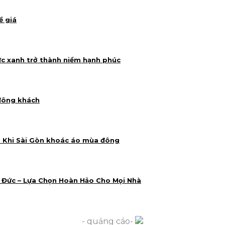
ề giá
ực xanh trở thành niềm hạnh phúc
 đông khách
5: Khi Sài Gòn khoác áo mùa đông
 Đức – Lựa Chọn Hoàn Hảo Cho Mọi Nhà
- quảng cáo-