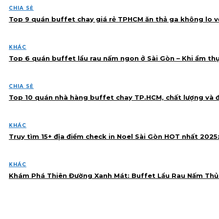
CHIA SẺ
Top 9 quán buffet chay giá rẻ TPHCM ăn thả ga không lo v
KHÁC
Top 6 quán buffet lẩu rau nấm ngon ở Sài Gòn – Khi ẩm th
CHIA SẺ
Top 10 quán nhà hàng buffet chay TP.HCM, chất lượng và
KHÁC
Truy tìm 15+ địa điểm check in Noel Sài Gòn HOT nhất 202
KHÁC
Khám Phá Thiên Đường Xanh Mát: Buffet Lẩu Rau Nấm Thủ