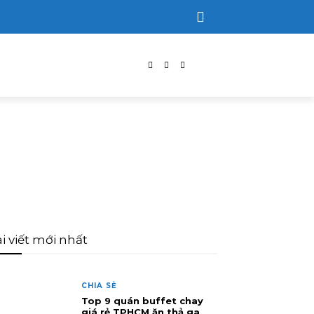
i viết mới nhất
CHIA SẺ
Top 9 quán buffet chay
giá rẻ TPHCM ăn thả ga