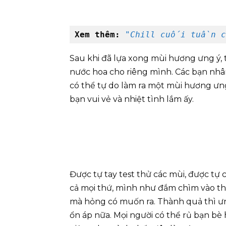
Xem thêm: 
"
Chill cuối tuần cù
Sau khi đã lựa xong mùi hương ưng ý, t
nước hoa cho riêng mình. Các bạn nhân
có thể tự do làm ra một mùi hương ưng 
bạn vui vẻ và nhiệt tình lắm ấy.
Được tự tay test thử các mùi, được tự 
cả mọi thứ, mình như đắm chìm vào thế 
mà hỏng có muốn ra. Thành quả thì ưn
ổn áp nữa. Mọi người có thể rủ bạn bè