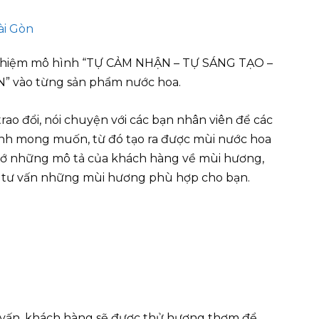
 nghiệm mô hình “TỰ CẢM NHẬN – TỰ SÁNG TẠO –
 vào từng sản phẩm nước hoa.
trao đổi, nói chuyện với các bạn nhân viên để các
nh mong muốn, từ đó tạo ra được mùi nước hoa
nhớ những mô tả của khách hàng về mùi hương,
đó tư vấn những mùi hương phù hợp cho bạn.
 vấn, khách hàng sẽ được thử hương thơm để