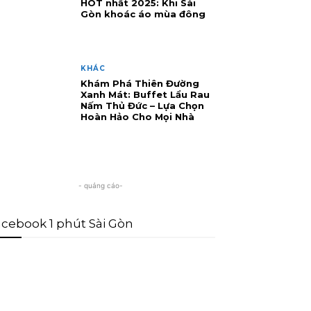
HOT nhất 2025: Khi Sài
Gòn khoác áo mùa đông
KHÁC
Khám Phá Thiên Đường
Xanh Mát: Buffet Lẩu Rau
Nấm Thủ Đức – Lựa Chọn
Hoàn Hảo Cho Mọi Nhà
- quảng cáo-
cebook 1 phút Sài Gòn