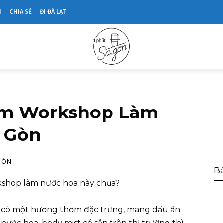
N
CHIA SẺ
ĐI ĐÀ LẠT
ệm Workshop Làm
i Gòn
GÒN
Bà
rkshop làm nước hoa này chưa?
h có một hương thơm đặc trưng, mang dấu ấn
ước hoa, body mist có sẵn trên thị trường thì