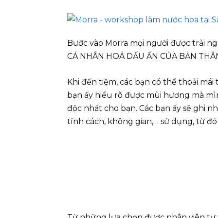
Bước vào Morra mọi người được trải
CÁ NHÂN HOÁ DẤU ẤN CỦA BẢN THÂN”
Khi đến tiệm, các bạn có thể thoải mái 
bạn ấy hiểu rõ được mùi hương mà mì
độc nhất cho bạn. Các bạn ấy sẽ ghi 
tính cách, không gian,… sử dụng, từ 
Từ những lựa chọn được nhân viên tư