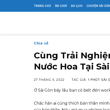
TRANG CHỦ
ĂN CHƠI
DU LỊCH
CHUYỆN SÀI GÒ
Chia sẻ
Cùng Trải Nghi
Nước Hoa Tại Sà
1 PHÚT SÀI 
TÁC GIẢ:
27 THÁNG 5, 2022
Ở Sài Gòn bấy lâu bạn có biết đến wo
Chắc hẳn ai cũng thích bản thân mìn
của bản thân. Nếu mà mua những loại n