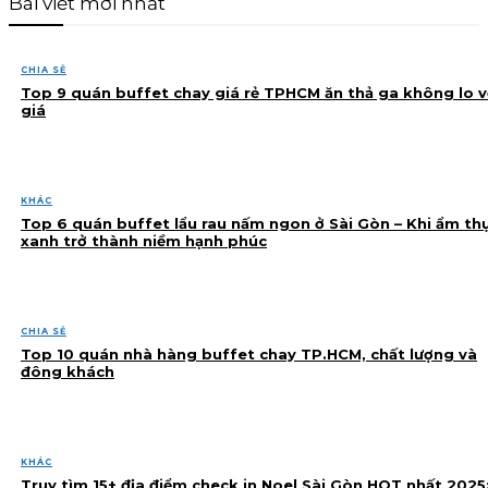
Bài viết mới nhất
CHIA SẺ
Top 9 quán buffet chay giá rẻ TPHCM ăn thả ga không lo v
giá
KHÁC
Top 6 quán buffet lẩu rau nấm ngon ở Sài Gòn – Khi ẩm th
xanh trở thành niềm hạnh phúc
CHIA SẺ
Top 10 quán nhà hàng buffet chay TP.HCM, chất lượng và
đông khách
KHÁC
Truy tìm 15+ địa điểm check in Noel Sài Gòn HOT nhất 2025