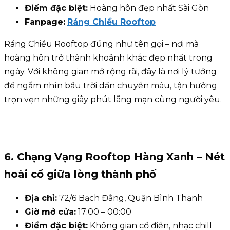
Điểm đặc biệt:
Hoàng hôn đẹp nhất Sài Gòn
Fanpage:
Ráng Chiều Rooftop
Ráng Chiều Rooftop đúng như tên gọi – nơi mà
hoàng hôn trở thành khoảnh khắc đẹp nhất trong
ngày. Với không gian mở rộng rãi, đây là nơi lý tưởng
để ngắm nhìn bầu trời dần chuyển màu, tận hưởng
trọn vẹn những giây phút lãng mạn cùng người yêu.
6. Chạng Vạng Rooftop Hàng Xanh – Nét
hoài cổ giữa lòng thành phố
Địa chỉ:
72/6 Bạch Đằng, Quận Bình Thạnh
Giờ mở cửa:
17:00 – 00:00
Điểm đặc biệt:
Không gian cổ điển, nhạc chill