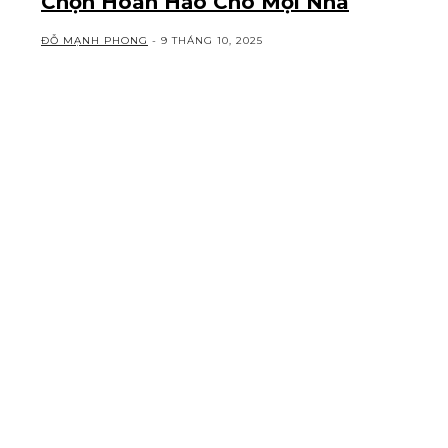
Chọn Hoàn Hảo Cho Mọi Nhà
ĐỖ MẠNH PHONG
-
9 THÁNG 10, 2025