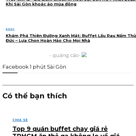
Khi Sài Gòn khoác áo mùa đông
KHÁC
Khám Phá Thiên Đường Xanh Mát: Buffet Lẩu Rau Nấm Thủ
Đức – Lựa Chọn Hoàn Hảo Cho Mọi Nhà
- quảng cáo-
Facebook 1 phút Sài Gòn
Có thể bạn thích
CHIA SẺ
Top 9 quán buffet chay giá rẻ