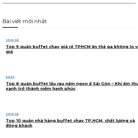
Bài viết mới nhất
CHIA SẺ
Top 9 quán buffet chay giá rẻ TPHCM ăn thả ga không lo v
giá
KHÁC
Top 6 quán buffet lẩu rau nấm ngon ở Sài Gòn – Khi ẩm th
xanh trở thành niềm hạnh phúc
CHIA SẺ
Top 10 quán nhà hàng buffet chay TP.HCM, chất lượng và
đông khách