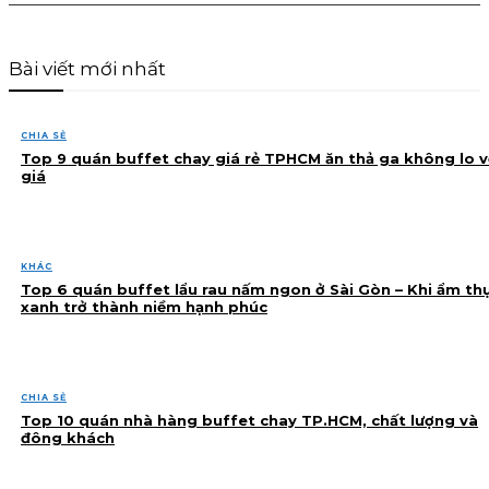
Bài viết mới nhất
CHIA SẺ
Top 9 quán buffet chay giá rẻ TPHCM ăn thả ga không lo v
giá
KHÁC
Top 6 quán buffet lẩu rau nấm ngon ở Sài Gòn – Khi ẩm th
xanh trở thành niềm hạnh phúc
CHIA SẺ
Top 10 quán nhà hàng buffet chay TP.HCM, chất lượng và
đông khách