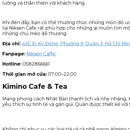
lưỡng và thân thiện với khách hàng.
Khi đến đây, bạn có thể thưởng thức những món đồ uốn
tại Niksen Cafe rất phù hợp cho những ai muốn tìm một
những chú mèo dễ thương.
Địa chỉ:
43C Đ. Kỳ Đồng, Phường 9, Quận 3, Hồ Chí Mi
Fanpage:
Niksen Caffe
Hotline:
0582866661
Thời gian mở cửa:
07:00–22:00
Kimino Cafe & Tea
Mang phong cách Nhật Bản thanh lịch và nhẹ nhàng,
yêu thích sự tinh tế và gần gũi. Quán được thiết kế vớ
Không chỉ phục vụ các loại trà và cà phê ngon, Kimino