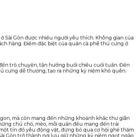
ở Sài Gòn được nhiều người yêu thích. Không gian của
hách hàng. Điểm đặc biệt của quán cà phê thú cưng ở
ến trò chuyện, tận hưởng buổi chiều cuối tuần. Đến
hú cưng dễ thương, tạo ra những kỷ niệm khó quên.
 ngon, mà còn mang đến những khoảnh khắc thư giãn
 những chú chó, mèo, mỗi quán đều mang đến trải
một tín đồ yêu động vật, đừng bỏ qua cơ hội ghé thăm
ài Gòn trở thành nơi lưu giữ những kỷ niệm ngọt ngào