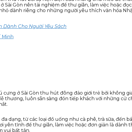
Sài Gòn nên tải nghiệm để thư giãn, làm việc hoặc đọc
hỏ dành riêng cho những người yêu thích văn hóa Nhật 
òn Dành Cho Người Yêu Sách
í Minh
 cưng ở Sài Gòn thu hút đông đảo giới trẻ bởi không gi
ễ thương, luôn sẵn sàng đón tiếp khách với những cử 
mắt.
a dạng, từ các loại đồ uống như cà phê, trà sữa, đến b
ên tĩnh để thư giãn, làm việc hoặc đơn giản là dành th
 vui bất tận.