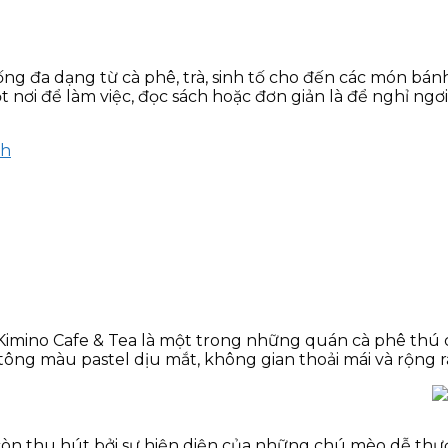
g đa dạng từ cà phê, trà, sinh tố cho đến các món bán
 nơi để làm việc, đọc sách hoặc đơn giản là để nghỉ ngơ
nh
Kimino Cafe & Tea là một trong những quán cà phê thú
i tông màu pastel dịu mắt, không gian thoải mái và rộng 
 còn thu hút bởi sự hiện diện của những chú mèo dễ thư