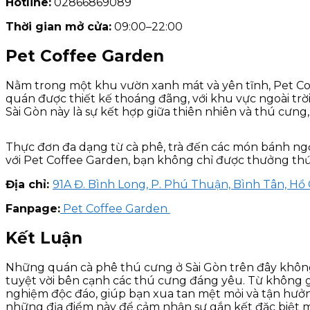
Hotline:
02866869089
Thời gian mở cửa:
09:00–22:00
Pet Coffee Garden
Nằm trong một khu vườn xanh mát và yên tĩnh, Pet Co
quán được thiết kế thoáng đãng, với khu vực ngoài trờ
Sài Gòn này là sự kết hợp giữa thiên nhiên và thú cưng
Thực đơn đa dạng từ cà phê, trà đến các món bánh ng
với Pet Coffee Garden, bạn không chỉ được thưởng th
Địa chỉ:
91A Đ. Bình Long, P. Phú Thuận, Bình Tân, Hồ
Fanpage:
Pet Coffee Garden
Kết Luận
Những quán cà phê thú cưng ở Sài Gòn trên đây khôn
tuyệt vời bên cạnh các thú cưng đáng yêu. Từ không g
nghiệm độc đáo, giúp bạn xua tan mệt mỏi và tận hưởn
những địa điểm này để cảm nhận sự gắn kết đặc biệt m