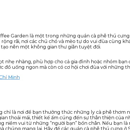
ffee Garden là một trong những quán cà phê thú cưng 
i rộng rãi, nơi các chú chó và mèo tự do vui đùa cùng k
, tạo nên một không gian thư giãn tuyệt đối.
ọt nhẹ nhàng, phù hợp cho cả gia đình hoặc nhóm bạn đ
ức đồ uống ngon mà còn có cơ hội chơi đùa với những t
 Chí Minh
g chỉ là nơi để bạn thưởng thức những ly cà phê thơm
ian thoải mái, thiết kế ấm cúng đến sự thân thiện của
g niềm vui từ những “người bạn” bốn chân. Nếu bạn là 
à chúng mang lại. Hãy để các quán cà phê thú cưng ở S