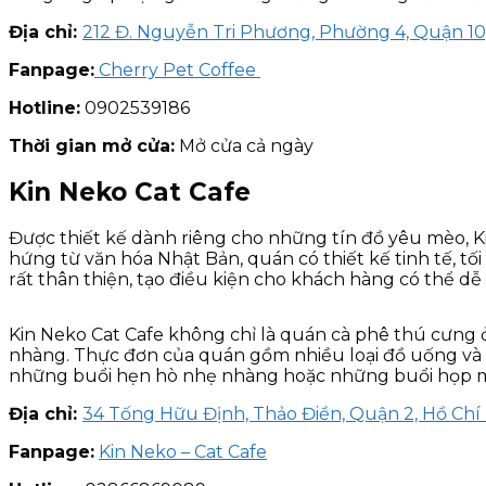
Địa chỉ:
212 Đ. Nguyễn Tri Phương, Phường 4, Quận 10
Fanpage:
Cherry Pet Coffee
Hotline:
0902539186
Thời gian mở cửa:
Mở cửa cả ngày
Kin Neko Cat Cafe
Được thiết kế dành riêng cho những tín đồ yêu mèo, K
hứng từ văn hóa Nhật Bản, quán có thiết kế tinh tế, 
rất thân thiện, tạo điều kiện cho khách hàng có thể dễ
Kin Neko Cat Cafe không chỉ là quán cà phê thú cưng 
nhàng. Thực đơn của quán gồm nhiều loại đồ uống và 
những buổi hẹn hò nhẹ nhàng hoặc những buổi họp m
Địa chỉ:
34 Tống Hữu Định, Thảo Điền, Quận 2, Hồ Chí
Fanpage:
Kin Neko – Cat Cafe