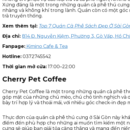
Xứng đáng là một trong những quán cà phê thú cưng ở 
nhàng và không khí trong lành. Quán còn có một góc n
trà truyền thống.
Xem thêm tại:
Top 7 Quán Cà Phê Sách Đẹp Ở Sài G
Địa chỉ:
814 Đ. Nguyễn Kiệm, Phường 3, Gò Vấp, Hồ Ch
Fanpage:
Kimino Cafe & Tea
Hotline:
0372745542
Thời gian mở cửa:
17:00–22:00
Cherry Pet Coffee
Cherry Pet Coffee là một trong những quán cà phê thú
góp mặt của những chú mèo, chú chó tinh nghịch và d
bày trí hợp lý và thoải mái, với nhiều góc check-in đẹp 
Thực đơn của quán cà phê thú cưng ở Sài Gòn này khá đ
điểm đến phù hợp cho những ai muốn tìm kiếm một nơi y
cưng sẽ giúp bạn giải tỏa căng thẳng và mang đến niềm