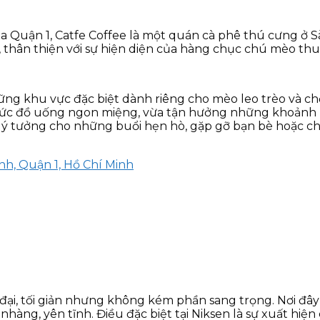
Quận 1, Catfe Coffee là một quán cà phê thú cưng ở Sà
thân thiện với sự hiện diện của hàng chục chú mèo thu
những khu vực đặc biệt dành riêng cho mèo leo trèo và c
thức đồ uống ngon miệng, vừa tận hưởng những khoảnh 
lý tưởng cho những buổi hẹn hò, gặp gỡ bạn bè hoặc ch
nh, Quận 1, Hồ Chí Minh
đại, tối giản nhưng không kém phần sang trọng. Nơi đâ
nhàng, yên tĩnh. Điều đặc biệt tại Niksen là sự xuất h