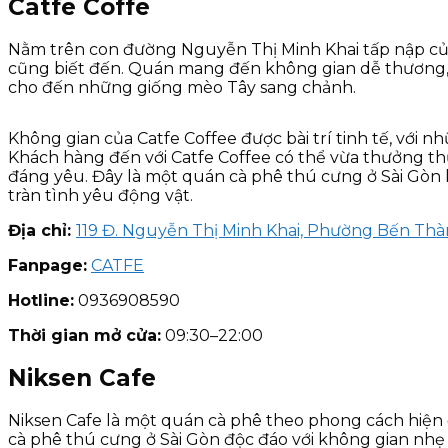
Catfe Coffe
Nằm trên con đường Nguyễn Thị Minh Khai tấp nập của 
cũng biết đến. Quán mang đến không gian dễ thương, 
cho đến những giống mèo Tây sang chảnh.
Không gian của Catfe Coffee được bài trí tinh tế, với 
Khách hàng đến với Catfe Coffee có thể vừa thưởng 
đáng yêu. Đây là một quán cà phê thú cưng ở Sài Gòn 
tràn tình yêu động vật.
Địa chỉ:
119 Đ. Nguyễn Thị Minh Khai, Phường Bến Thà
Fanpage:
CATFE
Hotline:
0936908590
Thời gian mở cửa:
09:30–22:00
Niksen Cafe
Niksen Cafe là một quán cà phê theo phong cách hiện 
cà phê thú cưng ở Sài Gòn độc đáo với không gian nhẹ 