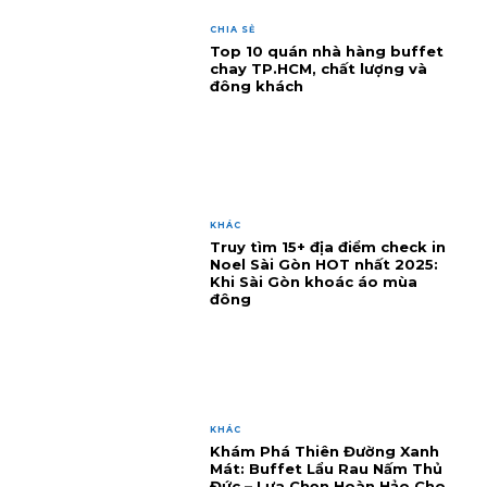
CHIA SẺ
Top 10 quán nhà hàng buffet
chay TP.HCM, chất lượng và
đông khách
KHÁC
Truy tìm 15+ địa điểm check in
Noel Sài Gòn HOT nhất 2025:
Khi Sài Gòn khoác áo mùa
đông
KHÁC
Khám Phá Thiên Đường Xanh
Mát: Buffet Lẩu Rau Nấm Thủ
Đức – Lựa Chọn Hoàn Hảo Cho