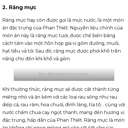
2. Răng mực
Răng mực hay còn được gọi là mực nước, là một món
ăn đặc trưng của Phan Thiết. Nguyên liệu chính của
món ăn này là răng mực tươi, được chế biến bằng
cách tẩm vào một hỗn hợp gia vị gồm đường, muối,
hạt tiêu và tỏi. Sau đó, răng mực được phơi khô trên
nắng cho đến khi khô và giòn.
Ảnh: @foodwithcomandoc.
Khi thưởng thức, răng mực sẽ được cắt thành từng
miếng nhỏ và ăn kèm với các loại rau sống như rau
diếp cá, rau răm, hoa chuối, đinh lăng, tía tô… cùng với
nước chấm chua cay ngọt thanh, mang đến hương vị
đặc trưng, hấp dẫn của Phan Thiết. Răng mực là món
ăn không chỉ ngon miệng mà còn rất tốt cho sức