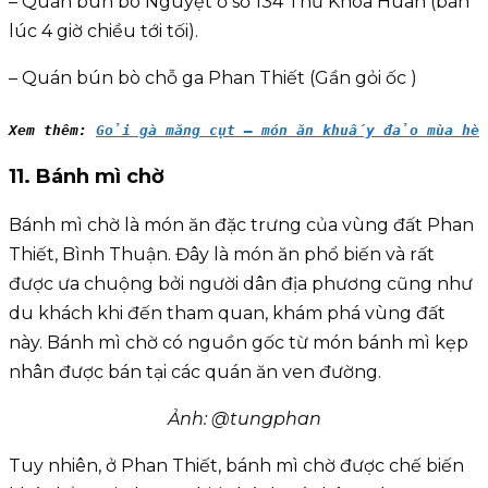
– Quán bún bò Nguyệt ở số 134 Thủ Khoa Huân (bán
lúc 4 giờ chiều tới tối).
– Quán bún bò chỗ ga Phan Thiết (Gần gỏi ốc )
Xem thêm: 
Gỏi gà măng cụt – món ăn khuấy đảo mùa hè
11. Bánh mì chờ
Bánh mì chờ là món ăn đặc trưng của vùng đất Phan
Thiết, Bình Thuận. Đây là món ăn phổ biến và rất
được ưa chuộng bởi người dân địa phương cũng như
du khách khi đến tham quan, khám phá vùng đất
này. Bánh mì chờ có nguồn gốc từ món bánh mì kẹp
nhân được bán tại các quán ăn ven đường.
Ảnh: @tungphan
Tuy nhiên, ở Phan Thiết, bánh mì chờ được chế biến