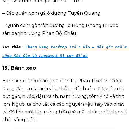
Một số quán cơm gà tại Phan Thiết
– Các quán cơm gà ở đường Tuyên Quang
– Quán cơm gà trên đường lê Hồng Phong (Trước
sân banh trường Phan Bội Châu)
Xem thêm: 
Chạng Vạng Rooftop Trần Não – Một góc ngắm 
sông Sài Gòn và Landmark 81 cực đỉnh
13. Bánh xèo
Bánh xèo là món ăn phổ biến tại Phan Thiết và được
đông đảo du khách yêu thích. Bánh xèo được làm từ
bột gạo, nước, đậu xanh, nấm hương, tôm khô và thịt
lợn. Người ta cho tất cả các nguyên liệu này vào chảo
và đổ lên một lớp mỏng trên bề mặt chảo, chờ cho nó
chín vàng giòn.