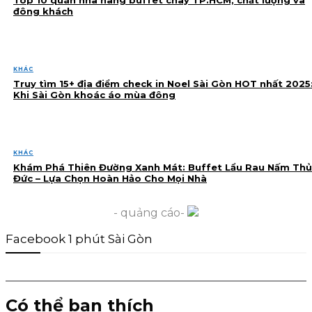
Top 10 quán nhà hàng buffet chay TP.HCM, chất lượng và
đông khách
KHÁC
Truy tìm 15+ địa điểm check in Noel Sài Gòn HOT nhất 2025
Khi Sài Gòn khoác áo mùa đông
KHÁC
Khám Phá Thiên Đường Xanh Mát: Buffet Lẩu Rau Nấm Thủ
Đức – Lựa Chọn Hoàn Hảo Cho Mọi Nhà
- quảng cáo-
Facebook 1 phút Sài Gòn
Có thể bạn thích