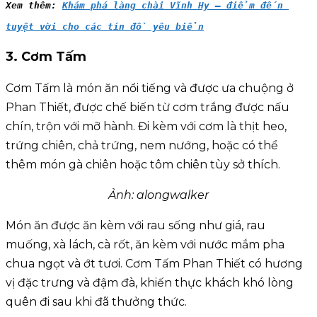
Xem thêm: 
Khám phá làng chài Vĩnh Hy – điểm đến 
tuyệt vời cho các tín đồ yêu biển
3. Cơm Tấm
Cơm Tấm là món ăn nổi tiếng và được ưa chuộng ở
Phan Thiết, được chế biến từ cơm trắng được nấu
chín, trộn với mỡ hành. Đi kèm với cơm là thịt heo,
trứng chiên, chả trứng, nem nướng, hoặc có thể
thêm món gà chiên hoặc tôm chiên tùy sở thích.
Ảnh: alongwalker
Món ăn được ăn kèm với rau sống như giá, rau
muống, xà lách, cà rốt, ăn kèm với nước mắm pha
chua ngọt và ớt tươi. Cơm Tấm Phan Thiết có hương
vị đặc trưng và đậm đà, khiến thực khách khó lòng
quên đi sau khi đã thưởng thức.