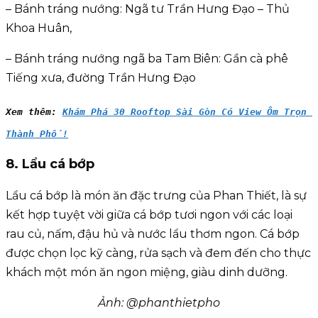
– Bánh tráng nướng: Ngã tư Trần Hưng Đạo – Thủ
Khoa Huân,
– Bánh tráng nướng ngã ba Tam Biên: Gần cà phê
Tiếng xưa, đường Trần Hưng Đạo
Xem thêm: 
Khám Phá 30 Rooftop Sài Gòn Có View Ôm Trọn 
Thành Phố!
8. Lẩu cá bớp
Lẩu cá bớp là món ăn đặc trưng của Phan Thiết, là sự
kết hợp tuyệt vời giữa cá bớp tươi ngon với các loại
rau củ, nấm, đậu hủ và nước lẩu thơm ngon. Cá bớp
được chọn lọc kỹ càng, rửa sạch và đem đến cho thực
khách một món ăn ngon miệng, giàu dinh dưỡng.
Ảnh: @phanthietpho