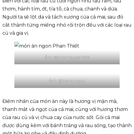
biến với các loại rau củ tươi ngon như rau răm, rau
thơm, hành tím, ớt, tía tô, cà chua, chanh và dừa.
Người ta sẽ lột da và tách xương của cá mai, sau đó
cắt thành từng miếng nhỏ rồi trộn đều với các loại rau
củ và gia vị.
Ảnh: @thiennguyen1012
Ảnh: @benbungbu
Điểm nhấn của món ăn này là hương vị mặn mà,
thanh mát và ngọt của cá mai, cùng với hương thơm
của rau củ và vị chua cay của nước sốt. Gỏi cá mai
được dùng kèm với bánh tráng và rau sống, tạo thành
một bữa ăn nhẹ và đầy dinh dưỡng.