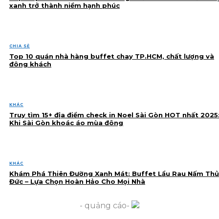
xanh trở thành niềm hạnh phúc
CHIA SẺ
Top 10 quán nhà hàng buffet chay TP.HCM, chất lượng và
đông khách
KHÁC
Truy tìm 15+ địa điểm check in Noel Sài Gòn HOT nhất 2025
Khi Sài Gòn khoác áo mùa đông
KHÁC
Khám Phá Thiên Đường Xanh Mát: Buffet Lẩu Rau Nấm Thủ
Đức – Lựa Chọn Hoàn Hảo Cho Mọi Nhà
- quảng cáo-