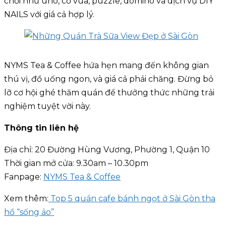
chơi như uno, cờ vua, puzzle, domino và dịch vụ DIY
NAILS với giá cả hợp lý.
NYMS Tea & Coffee hứa hẹn mang đến không gian
thú vị, đồ uống ngon, và giá cả phải chăng. Đừng bỏ
lỡ cơ hội ghé thăm quán để thưởng thức những trải
nghiệm tuyệt vời này.
Thông tin liên hệ
Địa chỉ: 20 Đường Hùng Vương, Phường 1, Quận 10
Thời gian mở cửa: 9.30am – 10.30pm
Fanpage:
NYMS Tea & Coffee
Xem thêm:
Top 5 quán cafe bánh ngọt ở Sài Gòn tha
hồ “sống ảo”