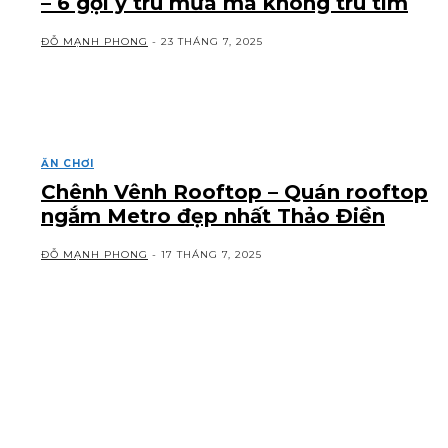
– 6 gợi ý trú mưa mà không trú tim
ĐỖ MẠNH PHONG
-
23 THÁNG 7, 2025
ĂN CHƠI
Chênh Vênh Rooftop – Quán rooftop
ngắm Metro đẹp nhất Thảo Điền
ĐỖ MẠNH PHONG
-
17 THÁNG 7, 2025