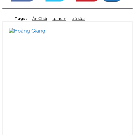
Tags:
Ăn Chơi
tp hcm
trà sữa