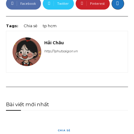
Facebook
Twitter
Pinterest
Tags:
Chia sẻ
tp hcm
Hải Châu
http://1phutsaigon.vn
Bài viết mới nhất
CHIA SẺ