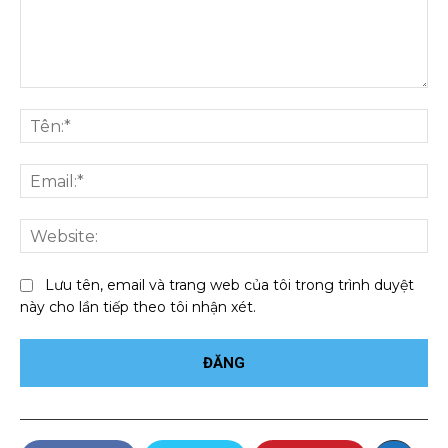
Bình
luận:
Tên
Ema
We
Lưu tên, email và trang web của tôi trong trình duyệt
này cho lần tiếp theo tôi nhận xét.