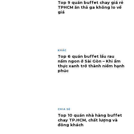
Top 9 quán buffet chay giá rẻ
TPHCM ăn thả ga không lo về
giá
KHÁC
Top 6 quán buffet lẩu rau
nấm ngon ở Sài Gòn – Khi ẩm
thực xanh trở thành niềm hạnh
phúc
CHIA SẺ
Top 10 quán nhà hàng buffet
chay TP.HCM, chất lượng và
đông khách