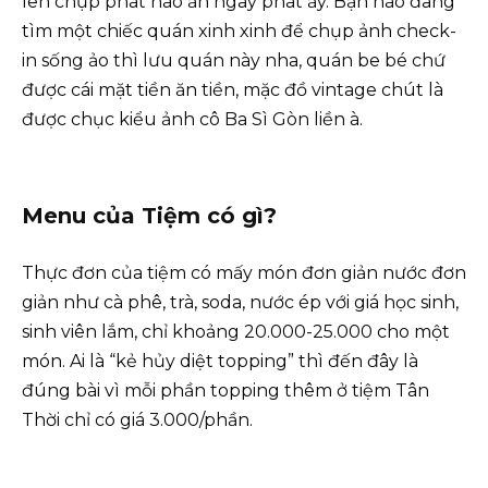
lên chụp phát nào ăn ngay phát ấy. Bạn nào đang
tìm một chiếc quán xinh xinh để chụp ảnh check-
in sống ảo thì lưu quán này nha, quán be bé chứ
được cái mặt tiền ăn tiền, mặc đồ vintage chút là
được chục kiểu ảnh cô Ba Sì Gòn liền à.
Menu của Tiệm có gì?
Thực đơn của tiệm có mấy món đơn giản nước đơn
giản như cà phê, trà, soda, nước ép với giá học sinh,
sinh viên lắm, chỉ khoảng 20.000-25.000 cho một
món. Ai là “kẻ hủy diệt topping” thì đến đây là
đúng bài vì mỗi phần topping thêm ở tiệm Tân
Thời chỉ có giá 3.000/phần.