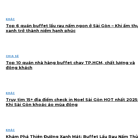
KHÁC
Top 6 quán buffet lẩu rau nấm ngon ở Sài Gòn – Khi ẩm th
xanh trở thành niềm hạnh phúc
CHIA SẺ
Top 10 quán nhà hàng buffet chay TP.HCM, chất lượng và
đông khách
KHÁC
Truy tìm 15+ địa điểm check in Noel Sài Gòn HOT nhất 2025
Khi Sài Gòn khoác áo mùa đông
KHÁC
Khám Phá Thiên Đường Xanh Mát: Buffet Lẩu Rau Nấm Thủ