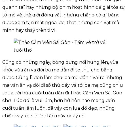
quanh ta” hay những bộ phim hoạt hình để giải tỏa sự
tò mò về thế giới động vật, nhưng chẳng có gì bằng
được xem tận mắt ngoài đời thật những con vật mà
mình hay thấy trên ti vi.
Cũng có những ngày, bỗng dưng nổi hứng lên, vừa
khóc vừa ăn vạ đòi ba mẹ dẫn đi sở thú cho bằng
được. Cùng lì đòn lắm chứ, ba mẹ đánh vài roi nhưng
mà vẫn ăn vạ đòi đi sở thú đấy, và rồi ba mẹ cũng chịu
thua, rồi hứa cuối tuần dẫn đi Thảo Cầm Viên Sài Gòn
chơi. Lúc đó là vui lắm, hớn hở nôn nao mong đến
cuối tuần lắm luôn, đã vậy còn lựa đồ đẹp, những
chiếc váy xoè trước tận mấy ngày cơ.