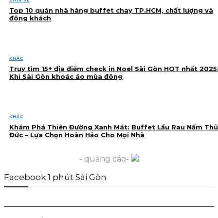
CHIA SẺ
Top 10 quán nhà hàng buffet chay TP.HCM, chất lượng và
đông khách
KHÁC
Truy tìm 15+ địa điểm check in Noel Sài Gòn HOT nhất 2025
Khi Sài Gòn khoác áo mùa đông
KHÁC
Khám Phá Thiên Đường Xanh Mát: Buffet Lẩu Rau Nấm Thủ
Đức – Lựa Chọn Hoàn Hảo Cho Mọi Nhà
- quảng cáo-
Facebook 1 phút Sài Gòn