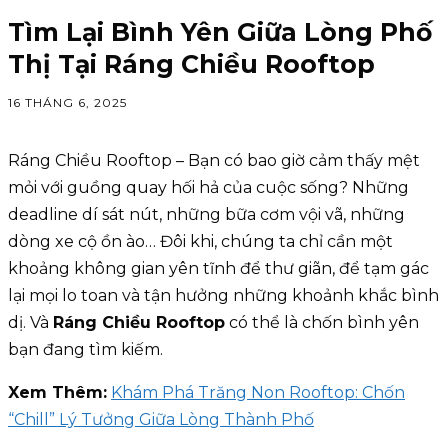
Tìm Lại Bình Yên Giữa Lòng Phố
Thị Tại Ráng Chiều Rooftop
16 THÁNG 6, 2025
Ráng Chiều Rooftop – Bạn có bao giờ cảm thấy mệt
mỏi với guồng quay hối hả của cuộc sống? Những
deadline dí sát nút, những bữa cơm vội vã, những
dòng xe cộ ồn ào… Đôi khi, chúng ta chỉ cần một
khoảng không gian yên tĩnh để thư giãn, để tạm gác
lại mọi lo toan và tận hưởng những khoảnh khắc bình
dị. Và
Ráng Chiều Rooftop
có thể là chốn bình yên
bạn đang tìm kiếm.
Xem Thêm:
Khám Phá Trăng Non Rooftop: Chốn
“Chill” Lý Tưởng Giữa Lòng Thành Phố