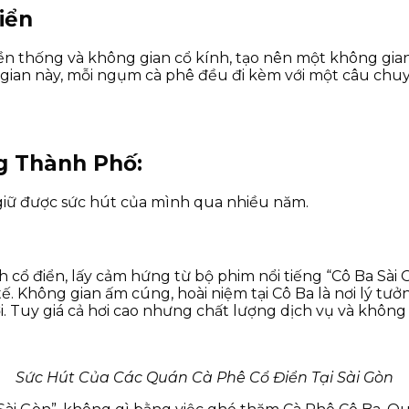
iển
n thống và không gian cổ kính, tạo nên một không gian
g gian này, mỗi ngụm cà phê đều đi kèm với một câu chu
g Thành Phố:
 giữ được sức hút của mình qua nhiều năm.
ổ điển, lấy cảm hứng từ bộ phim nổi tiếng “Cô Ba Sài Gò
ế. Không gian ấm cúng, hoài niệm tại Cô Ba là nơi lý tư
 Tuy giá cả hơi cao nhưng chất lượng dịch vụ và không 
Sức Hút Của Các Quán Cà Phê Cổ Điển Tại Sài Gòn