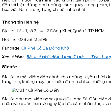
Nếu bạn muốn hòa mình vào không gian phim “Cô Ba S
đều tái hiện đúng như những cảnh quay trong phim, từ 
hóa Việt Nam trong từng chi tiết nhỏ nhất.
Thông tin liên hệ
Địa chỉ: Lầu 1, số 2 – 4 – 6 Đồng Khởi, Quận 1, TP HCM
Hotline: 028 3823 3196
Fanpage:
Cà Phê Cô Ba Đồng Khởi
Xem thêm: 
Bầu trời đêm lung linh - Trải ng
81cafe
81cafe là một điểm đến dành cho những ai yêu thích kh
lung linh, không máy lạnh hiện đại mà chỉ có những mó
81cafe như một viên ngọc quý giữa lòng Sài Gòn hiện đạ
chân vào quán, bạn sẽ ngay lập tức cảm nhận được sự c