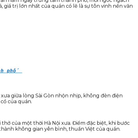
Quán nằm ngay trung tâm thành phố, mỗi ngóc ngách
iá trị lớn nhất của quán có lẽ là sự tôn vinh nền văn
nh phố 
i xưa giữa lòng Sài Gòn nhộn nhịp, không đèn điện
 cổ của quán.
 thở của một thời Hà Nội xưa. Điểm đặc biệt, khi bước
 thành không gian yên bình, thuần Việt của quán.