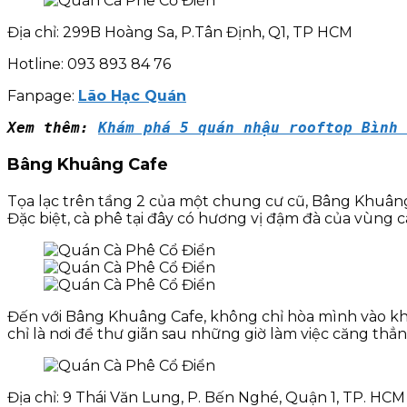
Địa chỉ: 299B Hoàng Sa, P.Tân Định, Q1, TP HCM
Hotline: 093 893 84 76
Fanpage:
Lão Hạc Quán
Xem thêm: 
Khám phá 5 quán nhậu rooftop Bìn
Bâng Khuâng Cafe
Tọa lạc trên tầng 2 của một chung cư cũ, Bâng Khuâng
Đặc biệt, cà phê tại đây có hương vị đậm đà của vùng
Đến với Bâng Khuâng Cafe, không chỉ hòa mình vào kh
chỉ là nơi để thư giãn sau những giờ làm việc căng thẳ
Địa chỉ: 9 Thái Văn Lung, P. Bến Nghé, Quận 1, TP. HCM