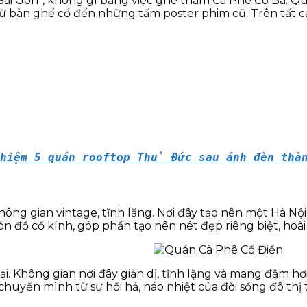
ài Gòn”, không gì bằng việc ghé thăm Cà Phê Cô Ba. 
bàn ghế cổ đến những tấm poster phim cũ. Trên tất cả, g
hiệm 5 quán rooftop Thủ Đức sau ánh đèn thà
ông gian vintage, tĩnh lặng. Nơi đây tạo nên một Hà Nộ
n đồ cổ kính, góp phần tạo nên nét đẹp riêng biệt, hoài
i. Không gian nơi đây giản dị, tĩnh lặng và mang đậm hơi
huyển mình từ sự hối hả, náo nhiệt của đời sống đô thị