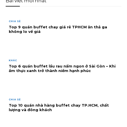
Bài viết mới nhất
CHIA SẺ
Top 9 quán buffet chay giá rẻ TPHCM ăn thả ga
không lo về giá
KHÁC
Top 6 quán buffet lẩu rau nấm ngon ở Sài Gòn – Khi
ẩm thực xanh trở thành niềm hạnh phúc
CHIA SẺ
Top 10 quán nhà hàng buffet chay TP.HCM, chất
lượng và đông khách