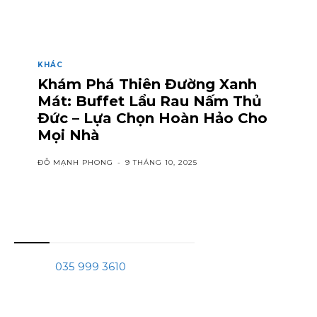
KHÁC
Khám Phá Thiên Đường Xanh
Mát: Buffet Lẩu Rau Nấm Thủ
Đức – Lựa Chọn Hoàn Hảo Cho
Mọi Nhà
ĐỖ MẠNH PHONG
-
9 THÁNG 10, 2025
Thông tin liên hệ
Phone:
035 999 3610
Mail:
tranchinhquang@gmail.com