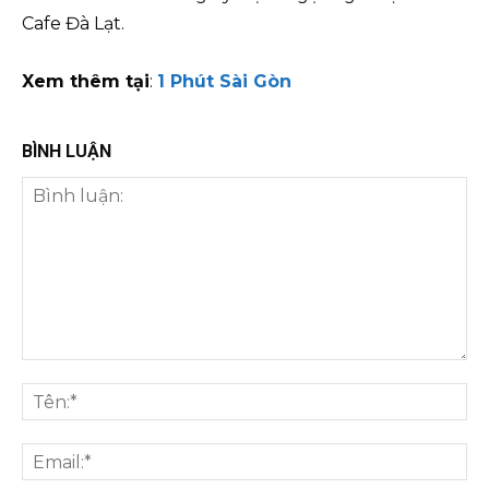
Cafe Đà Lạt.
Xem thêm tại
:
1 Phú
t
Sài Gòn
BÌNH LUẬN
Bình
luận:
Tên
Ema