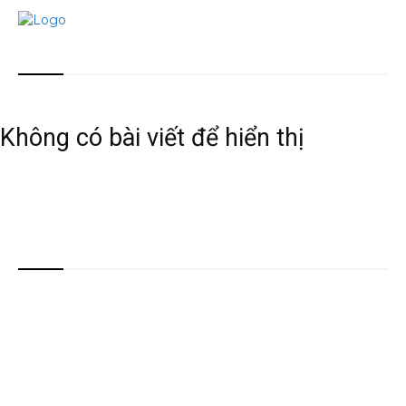
Bài viết mới nhất
Không có bài viết để hiển thị
Danh mục
Ăn chơi
701
Chia sẻ
661
Chuyện Sài Gòn
50
Đi Đà Lạt
41