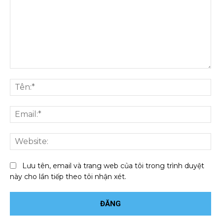
Bình
luận:
Tên
Ema
We
Lưu tên, email và trang web của tôi trong trình duyệt
này cho lần tiếp theo tôi nhận xét.