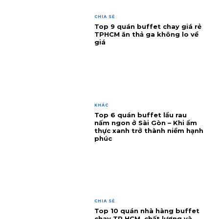
CHIA SẺ
Top 9 quán buffet chay giá rẻ
TPHCM ăn thả ga không lo về
giá
KHÁC
Top 6 quán buffet lẩu rau
nấm ngon ở Sài Gòn – Khi ẩm
thực xanh trở thành niềm hạnh
phúc
CHIA SẺ
Top 10 quán nhà hàng buffet
chay TP.HCM, chất lượng và