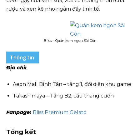
béo ngậy của kem sữa, vừa có hương thơm của
rượu và xen kẽ nho ngâm đầy tinh tế.
Bliss – Quán kem ngon Sài Gòn
Thông tin
Địa chỉ:
Aeon Mall Bình Tân – tầng 1, đối diện khu game
Takashimaya – Tầng B2, cầu thang cuốn
Fanpage:
Bliss Premium Gelato
Tổng kết