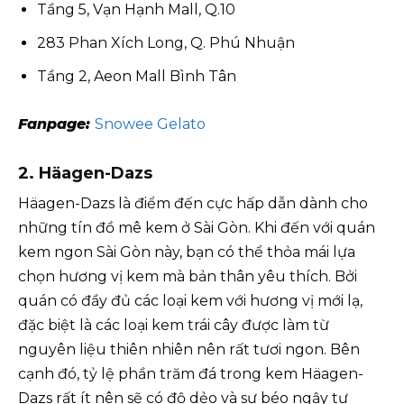
Tầng 5, Vạn Hạnh Mall, Q.10
283 Phan Xích Long, Q. Phú Nhuận
Tầng 2, Aeon Mall Bình Tân
Fanpage:
Snowee Gelato
2. Häagen-Dazs
Häagen-Dazs là điểm đến cực hấp dẫn dành cho
những tín đồ mê kem ở Sài Gòn. Khi đến với quán
kem ngon Sài Gòn này, bạn có thể thỏa mái lựa
chọn hương vị kem mà bản thân yêu thích. Bởi
quán có đầy đủ các loại kem với hương vị mới lạ,
đặc biệt là các loại kem trái cây được làm từ
nguyên liệu thiên nhiên nên rất tươi ngon. Bên
cạnh đó, tỷ lệ phần trăm đá trong kem Häagen-
Dazs rất ít nên sẽ có độ dẻo và sự béo ngậy tự