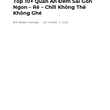
Top 10+ Quán Ăn Đêm Sài Gòn
Ngon – Rẻ – Chill Không Thể
Không Ghé
ĐỖ MẠNH PHONG
-
30 THÁNG 7, 2025