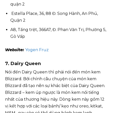
quận 2
Estella Place, 36, 88 Đ. Song Hành, An Phú,
Quận 2
A8, Tầng trệt, 366A7, Đ. Phan Văn Trị, Phường 5,
Gò Vấp
Website:
Yogen Fruz
7. Dairy Queen
Nói đến Dairy Queen thì phải nói đến món kem
Blizzard. Bởi chính câu chuyện của món kem
Blizzard đã tạo nên sự khác biệt của Dairy Queen.
Blizzard – kem úp ngược là món kem nổi tiếng
nhất của thương hiệu này. Dòng kem này gồm 12
vị kết hợp với các loại bánh/ kẹo như oreo, kitkat,
M&M…nay còn có thể dùng bánh kem lạnh