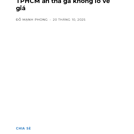
TPHCM ăn thả ga không lo về
giá
ĐỖ MẠNH PHONG
-
20 THÁNG 10, 2025
CHIA SẺ