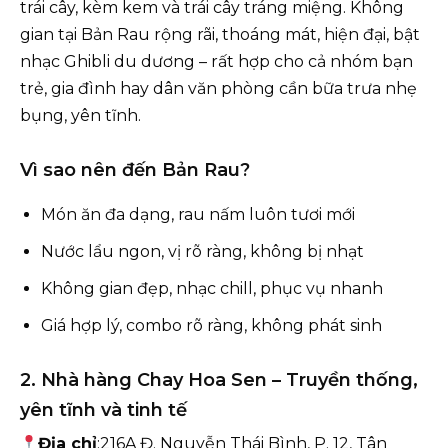
trái cây, kèm kem và trái cây tráng miệng. Không
gian tại Bản Rau rộng rãi, thoáng mát, hiện đại, bật
nhạc Ghibli du dương – rất hợp cho cả nhóm bạn
trẻ, gia đình hay dân văn phòng cần bữa trưa nhẹ
bụng, yên tĩnh.
Vì sao nên đến Bản Rau?
Món ăn đa dạng, rau nấm luôn tươi mới
Nước lẩu ngon, vị rõ ràng, không bị nhạt
Không gian đẹp, nhạc chill, phục vụ nhanh
Giá hợp lý, combo rõ ràng, không phát sinh
2. Nhà hàng Chay Hoa Sen – Truyền thống,
yên tĩnh và tinh tế
Địa chỉ
:216A Đ. Nguyễn Thái Bình, P. 12, Tân