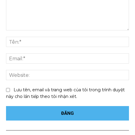
Bình
luận:
Tên
Ema
We
Lưu tên, email và trang web của tôi trong trình duyệt
này cho lần tiếp theo tôi nhận xét.