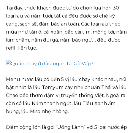
Tại đây, thực khách được tự do chọn lựa hơn 30
loại rau và nấm tươi, tất cả đều được sơ chế kỹ
càng, sạch sẽ, đảm bảo an toàn. Các loại rau theo
mùa như tần ô, cải xoăn, bắp cải tím, mồng tơi, nấm
kim châm, nấm đùi gà, nấm bào ngư,… đều được
refill liên tục.
Menu nước lẩu có đến 5 vị lẩu chay khác nhau, nổi
bật nhất là lẩu Tomyum cay nhẹ chuẩn Thái và lẩu
Chao béo thơm đậm vị truyền thống Việt. Ngoài ra
còn có lẩu Nấm thanh ngọt, lẩu Tiêu Xanh ấm
bụng, lẩu Miso nhẹ nhàng.
Điểm cộng lớn là gói “Uống Lành” với 5 loại nước ép