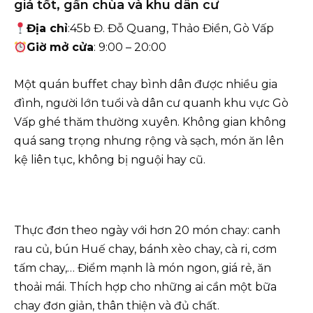
giá tốt, gần chùa và khu dân cư
Địa chỉ
:45b Đ. Đỗ Quang, Thảo Điền, Gò Vấp
Giờ mở cửa
: 9:00 – 20:00
Một quán buffet chay bình dân được nhiều gia
đình, người lớn tuổi và dân cư quanh khu vực Gò
Vấp ghé thăm thường xuyên. Không gian không
quá sang trọng nhưng rộng và sạch, món ăn lên
kệ liên tục, không bị nguội hay cũ.
Thực đơn theo ngày với hơn 20 món chay: canh
rau củ, bún Huế chay, bánh xèo chay, cà ri, cơm
tấm chay,… Điểm mạnh là món ngon, giá rẻ, ăn
thoải mái. Thích hợp cho những ai cần một bữa
chay đơn giản, thân thiện và đủ chất.