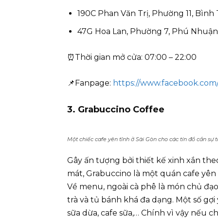
190C Phan Văn Trị, Phường 11, Bình
47G Hoa Lan, Phường 7, Phú Nhuận
⏰Thời gian mở cửa: 07:00 – 22:00
📌Fanpage:
https://www.facebook.com/
3. Grabuccino Coffee
Một chiếc cafe yên tĩnh ở Sài Gòn cho các tín đồ cần sự 
Gây ấn tượng bởi thiết kế xinh xắn t
mát, Grabuccino là một quán cafe yên 
Về menu, ngoài cà phê là món chủ đạo
trà và tủ bánh khá đa dạng. Một số gợi
sữa dừa, cafe sữa,… Chính vì vậy nếu 