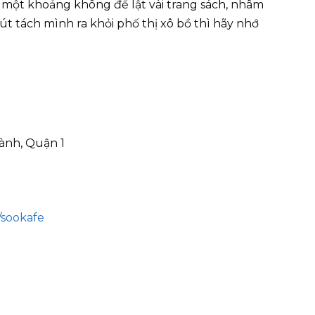
 một khoảng không để lật vài trang sách, nhâm
út tách mình ra khỏi phố thị xô bồ thì hãy nhớ
ành, Quận 1
/sookafe