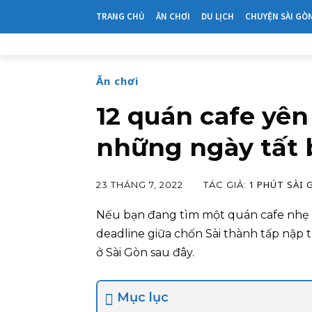
TRANG CHỦ
ĂN CHƠI
DU LỊCH
CHUYỆN SÀI GÒ
Ăn chơi
12 quán cafe yên
những ngày tất b
1 PHÚT SÀI 
TÁC GIẢ:
23 THÁNG 7, 2022
Nếu bạn đang tìm một quán cafe nhẹ n
deadline giữa chốn Sài thành tấp nập 
ở Sài Gòn sau đây.
Mục lục