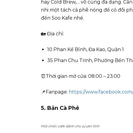
hay Cold Brew,… vô cùng đa dạng. Cần
nhi một tách cà phê nóng để có đôi ph
đến Soo Kafe nhé.
🏡 Địa chỉ:
10 Phan Kế Bính, Đa Kao, Quận 1
35 Phan Chu Trinh, Phường Bến Th
⏰Thời gian mở cửa: 08:00 – 23:00
📌Fanpage:
https://www.facebook.com
5. Bản Cà Phê
Một chiếc cafe dành cho sự yên tĩnh