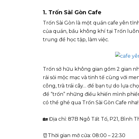
1. Trốn Sài Gòn Cafe
Trốn Sài Gòn là một quán cafe yên tĩnh
của quán, bầu không khí tại Trốn luôn
trung để học tập, làm việc.
Trốn sở hữu không gian gồm 2 gian nhà
rải sỏi mộc mạc và tinh tế cùng với me
công, trà trái cây… để bạn tự do lựa c
để “trốn” những điều khiến mình phiền
có thể ghé qua Trốn Sài Gòn Cafe nha!
🏡 Địa chỉ: 87B Ngô Tất Tố, P21, Bình 
⏰Thời gian mở cửa: 08:00 – 22:30