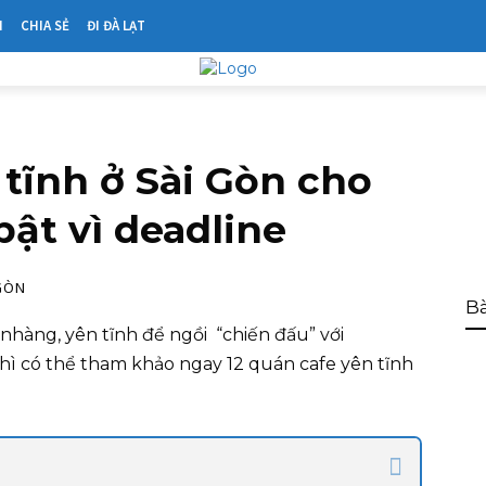
N
CHIA SẺ
ĐI ĐÀ LẠT
 tĩnh ở Sài Gòn cho
ật vì deadline
GÒN
Bà
hàng, yên tĩnh để ngồi “chiến đấu” với
thì có thể tham khảo ngay 12 quán cafe yên tĩnh