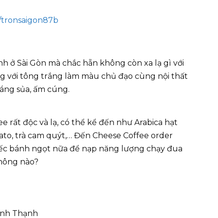
/tronsaigon87b
nh ở Sài Gòn mà chắc hẵn không còn xa lạ gì với
ộng với tông trắng làm màu chủ đạo cùng nội thất
sáng sủa, ấm cúng.
rất độc và lạ, có thể kể đến như Arabica hạt
ato, trà cam quýt,… Đến Cheese Coffee order
iếc bánh ngọt nữa để nạp năng lượng chạy đua
không nào?
Bình Thạnh