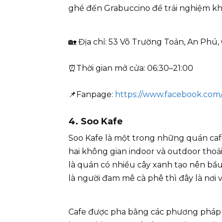
ghé đến Grabuccino để trải nghiệm khô
🏡 Địa chỉ: 53 Võ Trường Toản, An Phú
⏰Thời gian mở cửa: 06:30–21:00
📌Fanpage:
https://www.facebook.com
4. Soo Kafe
Soo Kafe là một trong những quán cafe 
hai không gian indoor và outdoor thoả
là quán có nhiều cây xanh tạo nên bầ
là người đam mê cà phê thì đây là nơi 
Cafe được pha bằng các phương pháp 