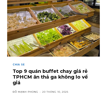
CHIA SẺ
Top 9 quán buffet chay giá rẻ
TPHCM ăn thả ga không lo về
giá
ĐỖ MẠNH PHONG
-
20 THÁNG 10, 2025