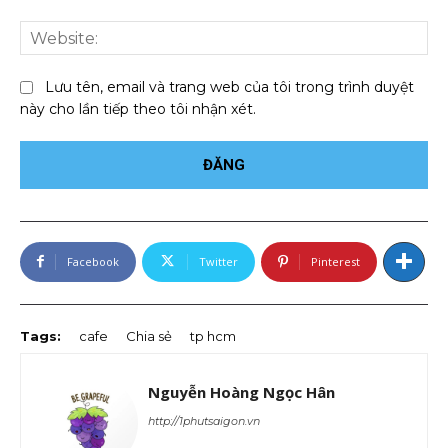
We
Lưu tên, email và trang web của tôi trong trình duyệt
này cho lần tiếp theo tôi nhận xét.
Facebook
Twitter
Pinterest
Tags:
cafe
Chia sẻ
tp hcm
Nguyễn Hoàng Ngọc Hân
http://1phutsaigon.vn