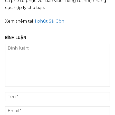
cà phê tự phục vụ “bán vibe” riêng tư, nhẹ nhàng
cực hợp lý cho bạn.
Xem thêm tại:
1 phút Sài Gòn
BÌNH LUẬN
Bình
luận:
Tên
Ema