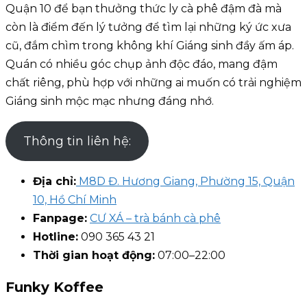
Quận 10 để bạn thưởng thức ly cà phê đậm đà mà
còn là điểm đến lý tưởng để tìm lại những ký ức xưa
cũ, đắm chìm trong không khí Giáng sinh đầy ấm áp.
Quán có nhiều góc chụp ảnh độc đáo, mang đậm
chất riêng, phù hợp với những ai muốn có trải nghiệm
Giáng sinh mộc mạc nhưng đáng nhớ.
Thông tin liên hệ:
Địa chỉ:
M8D Đ. Hương Giang, Phường 15, Quận
10, Hồ Chí Minh
Fanpage:
CƯ XÁ – trà bánh cà phê
Hotline:
090 365 43 21
Thời gian hoạt động:
07:00–22:00
Funky Koffee