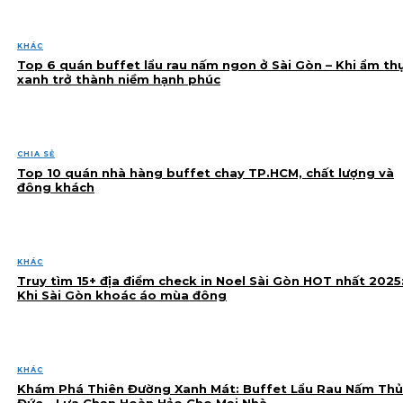
KHÁC
Top 6 quán buffet lẩu rau nấm ngon ở Sài Gòn – Khi ẩm th
xanh trở thành niềm hạnh phúc
CHIA SẺ
Top 10 quán nhà hàng buffet chay TP.HCM, chất lượng và
đông khách
KHÁC
Truy tìm 15+ địa điểm check in Noel Sài Gòn HOT nhất 2025
Khi Sài Gòn khoác áo mùa đông
KHÁC
Khám Phá Thiên Đường Xanh Mát: Buffet Lẩu Rau Nấm Thủ