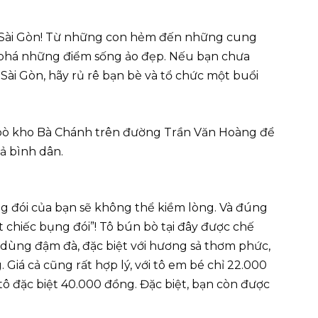
ở Sài Gòn! Từ những con hẻm đến những cung
phá những điểm sống ảo đẹp. Nếu bạn chưa
i Gòn, hãy rủ rê bạn bè và tổ chức một buổi
bò kho Bà Chánh trên đường Trần Văn Hoàng để
ả bình dân.
ng đói của bạn sẽ không thể kiềm lòng. Và đúng
 chiếc bụng đói”! Tô bún bò tại đây được chế
c dùng đậm đà, đặc biệt với hương sả thơm phức,
 Giá cả cũng rất hợp lý, với tô em bé chỉ 22.000
ô đặc biệt 40.000 đồng. Đặc biệt, bạn còn được