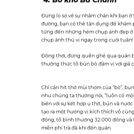
4. Bò kho Bà Chánh
Đừng lo sợ về sự nhàm chán khi bạn 
đường, bạn có thể tận dụng để khám 
từng đến những hẻm chụp ảnh đẹp ở Sà
chụp ảnh thú vị ngay trong cuối tuần!
Đồng thời, đừng quên ghé qua quán 
thưởng thức tô bún bò đậm vị với giá c
Chỉ cần hít thở mùi thơm của “bò”, bụ
như chúng ta thường nói, “luôn có một
biến với sự kết hợp ụ thịt, bún và nướ
tạo ra một hương vị kích thích vô cùng.
đồng, tô bình thường 32.000 đồng và t
miễn phí trà đà khi đến quán.