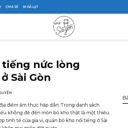
N
CHIA SẺ
ĐI ĐÀ LẠT
 tiếng nức lòng
ở Sài Gòn
NGUYÊN
Bà
ố địa điểm ẩm thực hấp dẫn. Trong danh sách
ếu không để đến món bò kho thật là một thiếu
p tinh tế của gia vị, quán bò kho nổi tiếng ở Sài