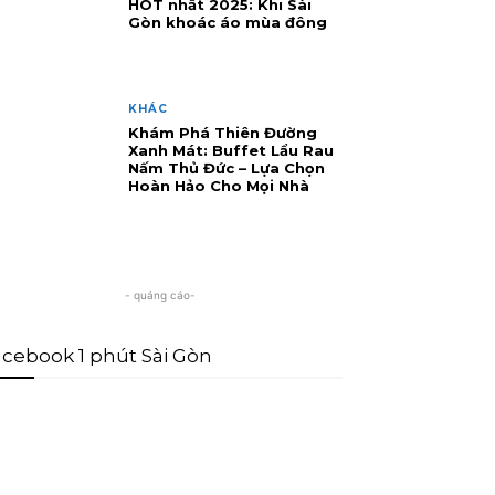
HOT nhất 2025: Khi Sài
Gòn khoác áo mùa đông
KHÁC
Khám Phá Thiên Đường
Xanh Mát: Buffet Lẩu Rau
Nấm Thủ Đức – Lựa Chọn
Hoàn Hảo Cho Mọi Nhà
- quảng cáo-
cebook 1 phút Sài Gòn