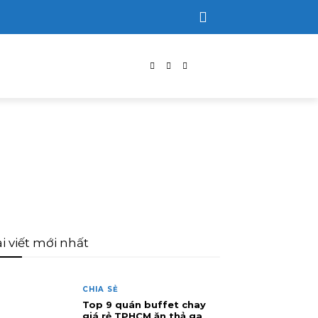
i viết mới nhất
CHIA SẺ
Top 9 quán buffet chay
giá rẻ TPHCM ăn thả ga