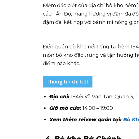
Điểm đặc biệt của địa chỉ bò kho hẻm
cách Ấn Độ, mang hương vị đậm đà độc
đậm đà, kết hợp với bánh mì nóng giòn
Đến quán bò kho nổi tiếng tại hẻm 19
món bò kho đặc trưng và tận hưởng hư
điểm nào khác.
Thông tin chi tiết
Địa chỉ:
194/5 Võ Văn Tần, Quận 3, 
Giờ mở cửa:
14:00 – 19:00
Xem thêm reivew quán tại:
Bò Kh