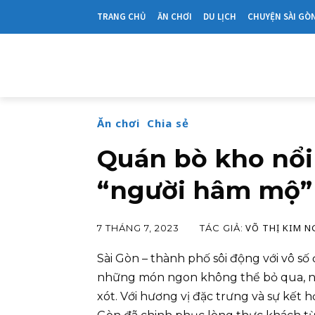
TRANG CHỦ
ĂN CHƠI
DU LỊCH
CHUYỆN SÀI GÒ
Ăn chơi
Chia sẻ
Quán bò kho nổi
“người hâm mộ” 
VÕ THỊ KIM 
TÁC GIẢ:
7 THÁNG 7, 2023
Sài Gòn – thành phố sôi động với vô s
những món ngon không thể bỏ qua, n
xót. Với hương vị đặc trưng và sự kết hợ