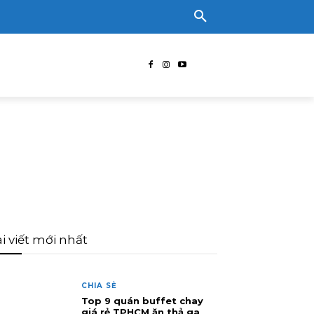
i viết mới nhất
CHIA SẺ
Top 9 quán buffet chay
giá rẻ TPHCM ăn thả ga