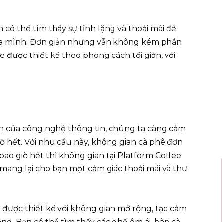
 có thể tìm thấy sự tĩnh lặng và thoải mái để
ủa mình. Đơn giản nhưng vẫn không kém phần
 được thiết kế theo phong cách tối giản, với
riển của công nghệ thông tin, chúng ta càng cảm
ờ hết. Với nhu cầu này, không gian cà phê đơn
bao giờ hết thì không gian tại Platform Coffee
 mang lại cho bạn một cảm giác thoải mái và thư
được thiết kế với không gian mở rộng, tạo cảm
àng. Bạn có thể tìm thấy các ghế êm ái, bàn cà