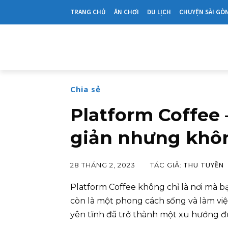
TRANG CHỦ
ĂN CHƠI
DU LỊCH
CHUYỆN SÀI GÒ
Chia sẻ
Platform Coffee 
giản nhưng khô
THU TUYỀN
TÁC GIẢ:
28 THÁNG 2, 2023
Platform Coffee không chỉ là nơi mà b
còn là một phong cách sống và làm việ
yên tĩnh đã trở thành một xu hướng đư