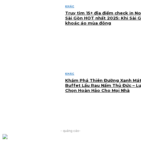
KHÁC
Truy tìm 15+ địa điểm check in No
Sài Gòn HOT nhất 2025: Khi Sài 
khoác áo mùa đông
KHÁC
Khám Phá Thiên Đường Xanh Mát
Buffet Lẩu Rau Nấm Thủ Đức – L
Chọn Hoàn Hảo Cho Mọi Nhà
- quảng cáo-