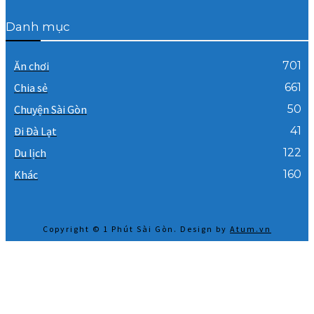
Danh mục
Ăn chơi
701
Chia sẻ
661
Chuyện Sài Gòn
50
Đi Đà Lạt
41
Du lịch
122
Khác
160
Copyright © 1 Phút Sài Gòn. Design by
Atum.vn