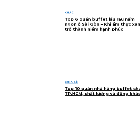
KHÁC
Top 6 quán buffet lẩu rau nấm
ngon ở Sài Gòn – Khi ẩm thực xa
trở thành niềm hạnh phúc
CHIA SẺ
Top 10 quán nhà hàng buffet ch
TP.HCM, chất lượng và đông khá