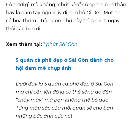
Còn đợi gì mà không “chốt kèo” cùng hội bạn thân
hay là nắm tay người ấy đi hẹn hò Ơi Deli. Một nơi
có hoa thơm – trà ngon như này thì phải đi ngay
thôi các bạn ơi.
Xem thêm tại:
1 phút Sài Gòn
5 quán cà phê đẹp ở Sài Gòn dành cho
hội đam mê chụp ảnh
Dưới đây là 5 quán cà phê đẹp ở Sài Gòn
mà chỉ cần lên đồ là có thể sống ảo đến
“cháy máy” mà bạn không thể bỏ qua.
Từng màu sắc của mỗi quán sẽ cho bạn
những bức ảnh cực nét.