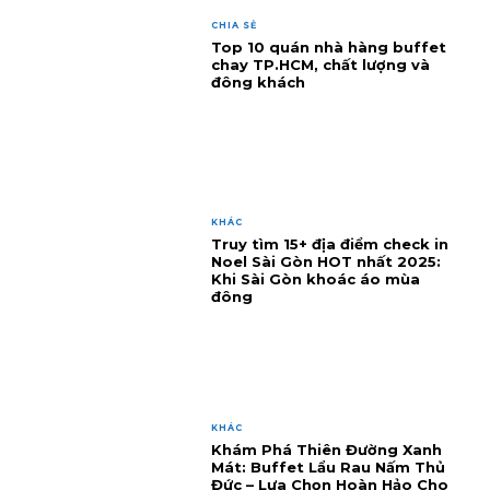
CHIA SẺ
Top 10 quán nhà hàng buffet
chay TP.HCM, chất lượng và
đông khách
KHÁC
Truy tìm 15+ địa điểm check in
Noel Sài Gòn HOT nhất 2025:
Khi Sài Gòn khoác áo mùa
đông
KHÁC
Khám Phá Thiên Đường Xanh
Mát: Buffet Lẩu Rau Nấm Thủ
Đức – Lựa Chọn Hoàn Hảo Cho