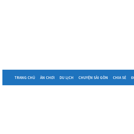
TRANG CHỦ
ĂN CHƠI
DU LỊCH
CHUYỆN SÀI GÒN
CHIA SẺ
Đ