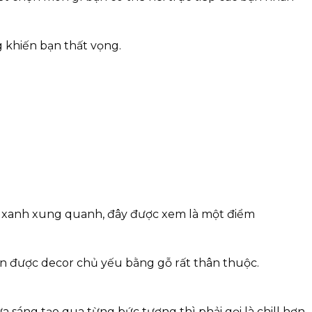
g khiến bạn thất vọng.
y xanh xung quanh, đây được xem là một điểm
án được decor chủ yếu bằng gỗ rất thân thuộc.
 sáng tạo qua từng bức tượng thì phải gọi là chill hơn