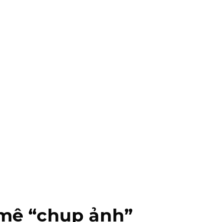
m mê “chụp ảnh”