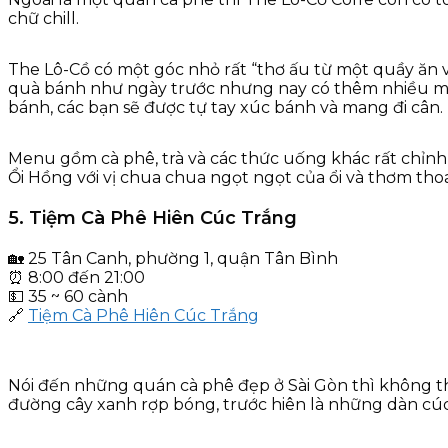
chữ chill.
The Lô-Cồ có một góc nhỏ rất “thơ ấu từ một quầy ăn 
quà bánh như ngày trước nhưng nay có thêm nhiều món
bánh, các bạn sẽ được tự tay xúc bánh và mang đi cân.
Menu gồm cà phê, trà và các thức uống khác rất chỉn
Ổi Hồng với vị chua chua ngọt ngọt của ổi và thơm tho
5. Tiệm Cà Phê Hiên Cúc Trắng
🏡 25 Tân Canh, phường 1, quận Tân Bình
⏰ 8:00 đến 21:00
💵 35 ~ 60 cành
🔗
Tiệm Cà Phê Hiên Cúc Trắng
Nói đến những quán cà phê đẹp ở Sài Gòn thì không th
đường cây xanh rợp bóng, trước hiên là những dàn cú