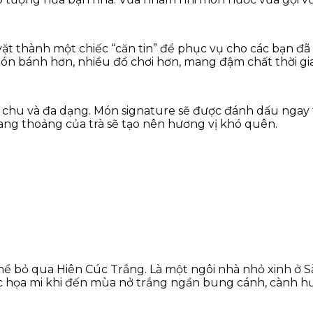
vặt thành một chiếc “căn tin” để phục vụ cho các bạn đ
 bánh hơn, nhiều đồ chơi hơn, mang đậm chất thời gian
h chu và đa dạng. Món signature sẽ được đánh dấu nga
ang thoảng của trà sẽ tạo nên hương vị khó quên.
ể bỏ qua Hiên Cúc Trắng. Là một ngôi nhà nhỏ xinh ở S
c họa mi khi đến mùa nở trắng ngần bung cánh, cành h