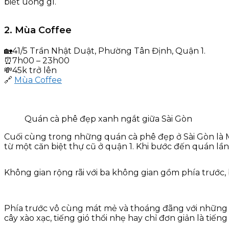
biết uống gì.
2. Mùa Coffee
🏡41/5 Trần Nhật Duật, Phường Tân Định, Quận 1.
⏰7h00 – 23h00
💸45k trở lên
🔗
Mùa Coffee
Quán cà phê đẹp xanh ngắt giữa Sài Gòn
Cuối cùng trong những quán cà phê đẹp ở Sài Gòn là M
từ một căn biệt thự cũ ở quận 1. Khi bước đến quán lầ
Không gian rộng rãi với ba không gian gồm phía trước
Phía trước vô cùng mát mẻ và thoáng đãng với những 
cây xào xạc, tiếng gió thổi nhẹ hay chỉ đơn giản là tiến