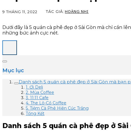
HOÀNG NHI
TÁC GIẢ:
9 THÁNG 11, 2022
Dưới đây là 5 quán cà phê đẹp ở Sài Gòn mà chỉ cần l
những bức ảnh cực nét.
Mục lục
Danh sách 5 quán cà phê đẹp ở Sài Gòn mà bạn ph
1. Ơi Deli
2. Mùa Coffee
3. 11:11 Cafe
4. The Lô-Cồ Coffee
5. Tiệm Cà Phê Hiên Cúc Trắng
Tổng Kết
Danh sách 5 quán cà phê đẹp ở Sài