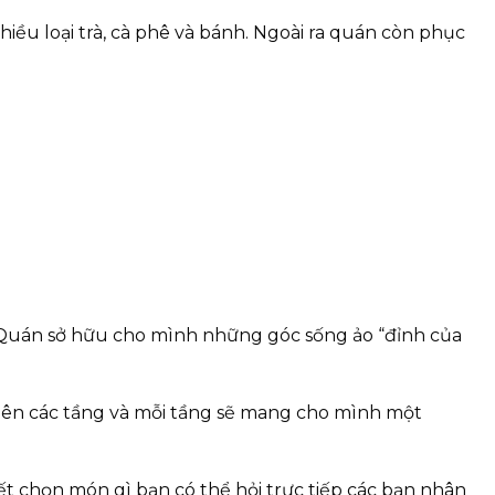
ều loại trà, cà phê và bánh. Ngoài ra quán còn phục
u. Quán sở hữu cho mình những góc sống ảo “đỉnh của
 lên các tầng và mỗi tầng sẽ mang cho mình một
iết chọn món gì bạn có thể hỏi trực tiếp các bạn nhân