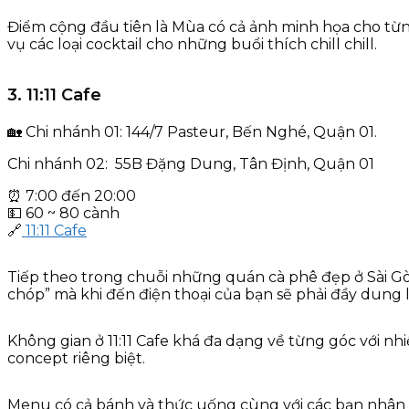
Điểm cộng đầu tiên là Mùa có cả ảnh minh họa cho từn
vụ các loại cocktail cho những buổi thích chill chill.
3. 11:11 Cafe
🏡 Chi nhánh 01: 144/7 Pasteur, Bến Nghé, Quận 01.
Chi nhánh 02: 55B Đặng Dung, Tân Định, Quận 01
⏰ 7:00 đến 20:00
💵 60 ~ 80 cành
🔗
11:11 Cafe
Tiếp theo trong chuỗi những quán cà phê đẹp ở Sài Gò
chóp” mà khi đến điện thoại của bạn sẽ phải đầy dung 
Không gian ở 11:11 Cafe khá đa dạng về từng góc với 
concept riêng biệt.
Menu có cả bánh và thức uống cùng với các bạn nhân viê