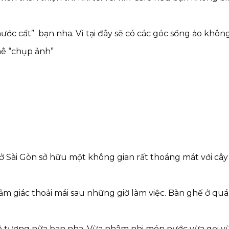
ớc cất” bạn nha. Vì tại đây sẽ có các góc sống ảo khôn
ở Sài Gòn sở hữu một không gian rất thoáng mát với câ
ảm giác thoải mái sau những giờ làm việc. Bàn ghế ở qu
ô tượng nữa bạn nha. Vừa nhâm nhi món nước vừa gọi vừa