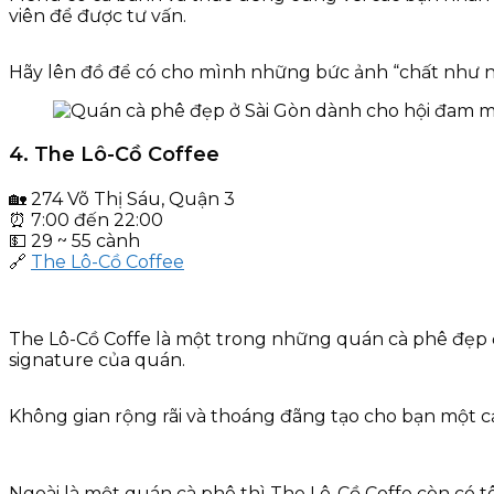
viên để được tư vấn.
Hãy lên đồ để có cho mình những bức ảnh “chất như nư
4. The Lô-Cồ Coffee
🏡 274 Võ Thị Sáu, Quận 3
⏰ 7:00 đến 22:00
💵 29 ~ 55 cành
🔗
The Lô-Cồ Coffee
The Lô-Cồ Coffe là một trong những quán cà phê đẹp 
signature của quán.
Không gian rộng rãi và thoáng đãng tạo cho bạn một c
Ngoài là một quán cà phê thì The Lô-Cồ Coffe còn có t