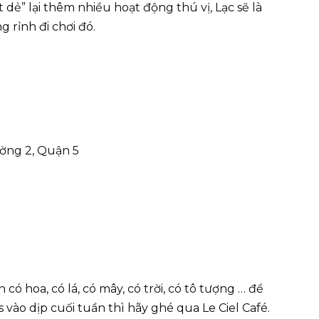
hạt dẻ” lại thêm nhiều hoạt động thú vị, Lạc sẽ là
 rỉnh đi chơi đó.
ường 2, Quận 5
ó hoa, có lá, có mây, có trời, có tô tượng … để
s vào dịp cuối tuần thì hãy ghé qua Le Ciel Café.