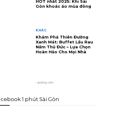
HOT nhất 2025: Khi Sài
Gòn khoác áo mùa đông
KHÁC
Khám Phá Thiên Đường
Xanh Mát: Buffet Lẩu Rau
Nấm Thủ Đức – Lựa Chọn
Hoàn Hảo Cho Mọi Nhà
- quảng cáo-
cebook 1 phút Sài Gòn