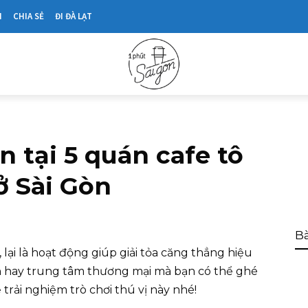
N
CHIA SẺ
ĐI ĐÀ LẠT
n tại 5 quán cafe tô
ở Sài Gòn
Bà
, lại là hoạt động giúp giải tỏa căng thẳng hiệu
ch hay trung tâm thương mại mà bạn có thể ghé
trải nghiệm trò chơi thú vị này nhé!