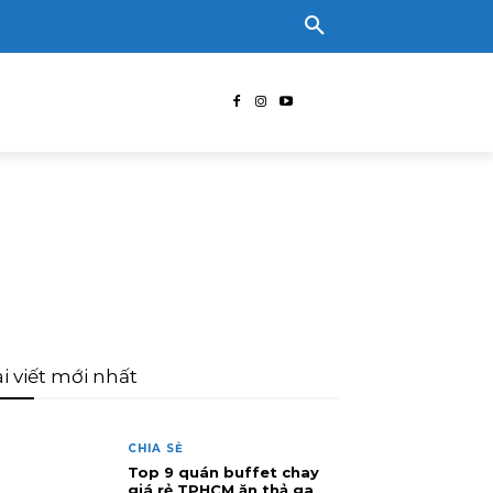
i viết mới nhất
CHIA SẺ
Top 9 quán buffet chay
giá rẻ TPHCM ăn thả ga