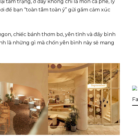
ại tâm trạng, ở đây không chỉ là món cà phê, ly
nơi để bạn “toàn tâm toàn ý” gửi gắm cảm xúc
ngon, chiếc bánh thơm bơ, yên tĩnh và đầy bình
ính là những gì mà chốn yên bình này sẽ mang
Fa