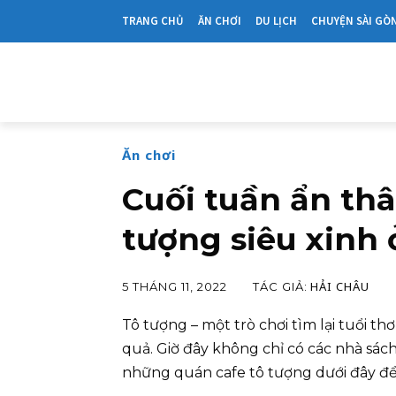
TRANG CHỦ
ĂN CHƠI
DU LỊCH
CHUYỆN SÀI GÒ
Ăn chơi
Cuối tuần ẩn thâ
tượng siêu xinh 
HẢI CHÂU
TÁC GIẢ:
5 THÁNG 11, 2022
Tô tượng – một trò chơi tìm lại tuổi thơ
quả. Giờ đây không chỉ có các nhà sá
những quán cafe tô tượng dưới đây để 