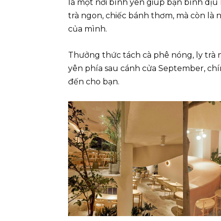
là một nơi bình yên giúp bạn bình dịu l
trà ngon, chiếc bánh thơm, mà còn là 
của mình.
Thưởng thức tách cà phê nóng, ly trà 
yên phía sau cánh cửa September, ch
đến cho bạn.