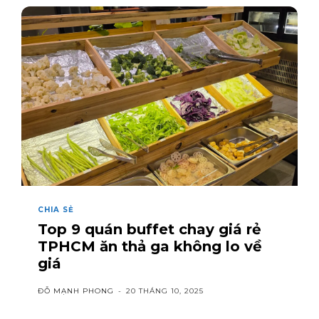
CHIA SẺ
Top 9 quán buffet chay giá rẻ
TPHCM ăn thả ga không lo về
giá
ĐỖ MẠNH PHONG
-
20 THÁNG 10, 2025