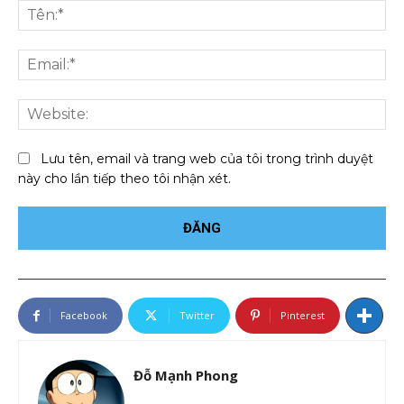
luận:
Tên
Ema
We
Lưu tên, email và trang web của tôi trong trình duyệt
này cho lần tiếp theo tôi nhận xét.
Facebook
Twitter
Pinterest
Đỗ Mạnh Phong