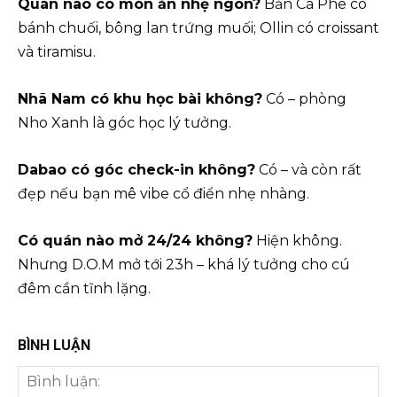
Quán nào có món ăn nhẹ ngon?
Bản Cà Phê có
bánh chuối, bông lan trứng muối; Ollin có croissant
và tiramisu.
Nhã Nam có khu học bài không?
Có – phòng
Nho Xanh là góc học lý tưởng.
Dabao có góc check-in không?
Có – và còn rất
đẹp nếu bạn mê vibe cổ điển nhẹ nhàng.
Có quán nào mở 24/24 không?
Hiện không.
Nhưng D.O.M mở tới 23h – khá lý tưởng cho cú
đêm cần tĩnh lặng.
BÌNH LUẬN