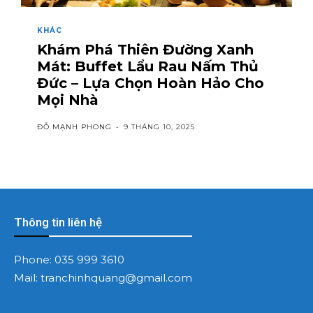
KHÁC
Khám Phá Thiên Đường Xanh
Mát: Buffet Lẩu Rau Nấm Thủ
Đức – Lựa Chọn Hoàn Hảo Cho
Mọi Nhà
ĐỖ MẠNH PHONG
-
9 THÁNG 10, 2025
Thông tin liên hệ
Phone:
035 999 3610
Mail:
tranchinhquang@gmail.com