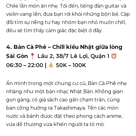
Chile lẫn món ăn nhẹ. Tối đến, tiếng đàn guitar và
violin vang lên, đưa bạn rời khỏi những bộn bề. Cặp
đôi tìm sự riêng tư hay nhóm bạn nhỏ muốn chill,
đều sẽ tìm thấy cảm giác đặc biệt ở đây.
4. Bản Cà Phê – Chill kiểu Nhật giữa lòng
Sài Gòn
Lầu 2, 38/7 Lê Lợi, Quận 1
06:30 – 22:00 |
50K – 100K
Ẩn mình trong một chung cư cũ, Bản Cà Phê nhẹ
nhàng như một bản nhạc Nhật Bản. Không gian
gọn gàng, có giá sách cao gần chạm trần, cùng
ban công hướng ra Takashimaya. Tên các món
nước và bánh được đặt theo phong cách anime,
vừa dễ thương vừa khiến người ta tò mò.