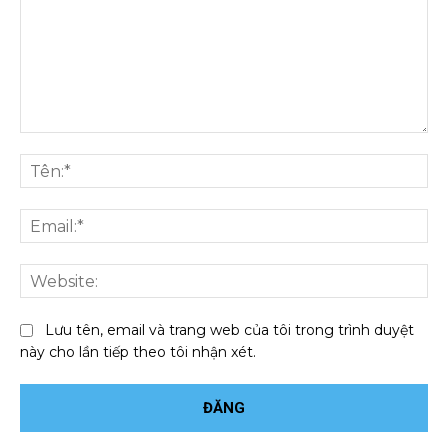
Bình
luận:
Tên
Ema
We
Lưu tên, email và trang web của tôi trong trình duyệt
này cho lần tiếp theo tôi nhận xét.