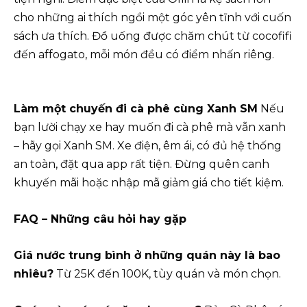
cho những ai thích ngồi một góc yên tĩnh với cuốn
sách ưa thích. Đồ uống được chăm chút từ cocofifi
đến affogato, mỗi món đều có điểm nhấn riêng.
Làm một chuyến đi cà phê cùng Xanh SM
Nếu
bạn lười chạy xe hay muốn đi cà phê mà vẫn xanh
– hãy gọi Xanh SM. Xe điện, êm ái, có đủ hệ thống
an toàn, đặt qua app rất tiện. Đừng quên canh
khuyến mãi hoặc nhập mã giảm giá cho tiết kiệm.
FAQ – Những câu hỏi hay gặp
Giá nước trung bình ở những quán này là bao
nhiêu?
Từ 25K đến 100K, tùy quán và món chọn.