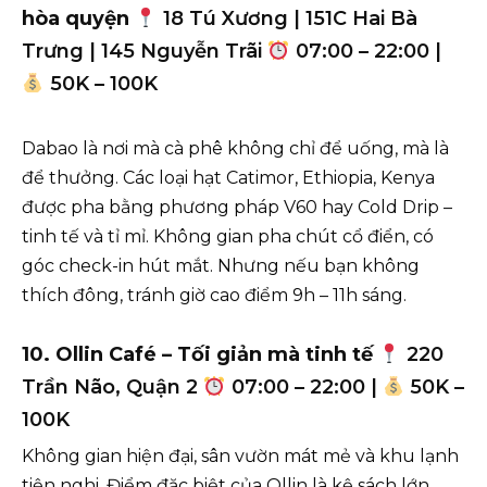
hòa quyện
18 Tú Xương | 151C Hai Bà
Trưng | 145 Nguyễn Trãi
07:00 – 22:00 |
50K – 100K
Dabao là nơi mà cà phê không chỉ để uống, mà là
để thưởng. Các loại hạt Catimor, Ethiopia, Kenya
được pha bằng phương pháp V60 hay Cold Drip –
tinh tế và tỉ mỉ. Không gian pha chút cổ điển, có
góc check-in hút mắt. Nhưng nếu bạn không
thích đông, tránh giờ cao điểm 9h – 11h sáng.
10. Ollin Café – Tối giản mà tinh tế
220
Trần Não, Quận 2
07:00 – 22:00 |
50K –
100K
Không gian hiện đại, sân vườn mát mẻ và khu lạnh
tiện nghi. Điểm đặc biệt của Ollin là kệ sách lớn