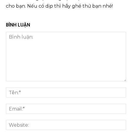
cho bạn. Nếu có dịp thì hãy ghé thử bạn nhé!
BÌNH LUẬN
Bình
luận:
Tên
Ema
We