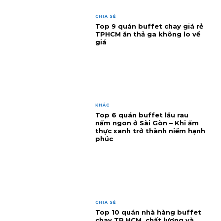
CHIA SẺ
Top 9 quán buffet chay giá rẻ
TPHCM ăn thả ga không lo về
giá
KHÁC
Top 6 quán buffet lẩu rau
nấm ngon ở Sài Gòn – Khi ẩm
thực xanh trở thành niềm hạnh
phúc
CHIA SẺ
Top 10 quán nhà hàng buffet
chay TP.HCM, chất lượng và