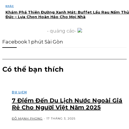
KHÁC
Khám Phá Thiên Đường Xanh Mát: Buffet Lẩu Rau Nấm Thủ
Đức – Lựa Chọn Hoàn Hảo Cho Mọi Nhà
- quảng cáo-
Facebook 1 phút Sài Gòn
Có thể bạn thích
DU LỊCH
7 Điểm Đến Du Lịch Nước Ngoài Giá
Rẻ Cho Người Việt Năm 2025
ĐỖ MẠNH PHONG
-
17 THÁNG 3, 2025