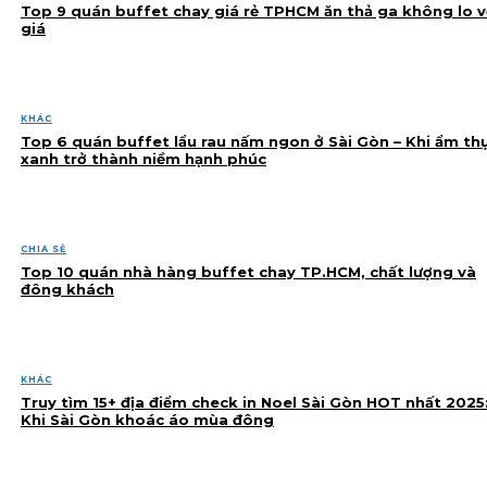
Top 9 quán buffet chay giá rẻ TPHCM ăn thả ga không lo v
giá
KHÁC
Top 6 quán buffet lẩu rau nấm ngon ở Sài Gòn – Khi ẩm th
xanh trở thành niềm hạnh phúc
CHIA SẺ
Top 10 quán nhà hàng buffet chay TP.HCM, chất lượng và
đông khách
KHÁC
Truy tìm 15+ địa điểm check in Noel Sài Gòn HOT nhất 2025
Khi Sài Gòn khoác áo mùa đông