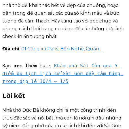
nhà thờ để khai thác hết vẻ đẹp của chuông, hoặc
bên trong để quan sát các cửa sổ kính màu và bức
tượng đá cẩm thạch. Hãy sáng tạo với góc chụp và
phong cách thời trang của bạn để có những bức ảnh
check-in ấn tượng nhất!
Địa chỉ
:
01 Công xã Paris, Bến Nghé, Quận 1
Bạn 
xem thêm 
tại: 
Khám phá Sài Gòn qua 5 
điểm du lịch lịch sử Sài Gòn đầy cảm hứng 
trong dịp lễ 30/4 – 1/5
Lời kết
Nhà thờ Đức Bà không chỉ là một công trình kiến
trúc đặc sắc và nổi bật, mà còn là nơi ghi dấu những
kỷ niệm đáng nhớ của du khách khi đến với Sài Gòn.