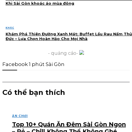
Khi Sài Gòn khoác áo mùa đông
KHÁC
Khám Phá Thiên Đường Xanh Mát: Buffet Lẩu Rau Nấm Thủ
Đức – Lựa Chọn Hoàn Hảo Cho Mọi Nhà
- quảng cáo-
Facebook 1 phút Sài Gòn
Có thể bạn thích
ĂN CHƠI
Top 10+ Quán Ăn Đêm Sài Gòn Ngon
– Rẻ – Chill Không Thể Không Ghé