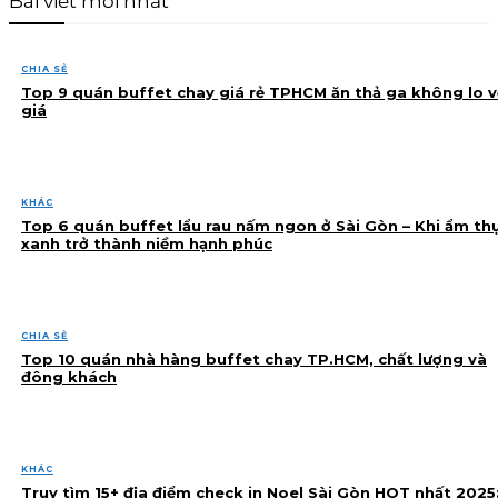
Bài viết mới nhất
CHIA SẺ
Top 9 quán buffet chay giá rẻ TPHCM ăn thả ga không lo v
giá
KHÁC
Top 6 quán buffet lẩu rau nấm ngon ở Sài Gòn – Khi ẩm th
xanh trở thành niềm hạnh phúc
CHIA SẺ
Top 10 quán nhà hàng buffet chay TP.HCM, chất lượng và
đông khách
KHÁC
Truy tìm 15+ địa điểm check in Noel Sài Gòn HOT nhất 2025