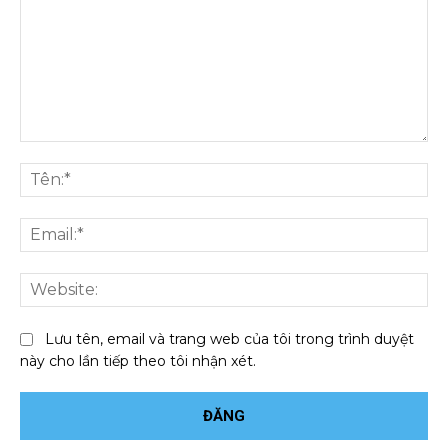
Bình
luận:
Tên
Ema
We
Lưu tên, email và trang web của tôi trong trình duyệt
này cho lần tiếp theo tôi nhận xét.