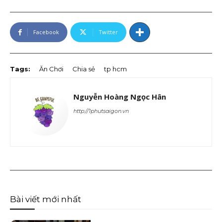
Facebook
Twitter
Tags:
Ăn Chơi
Chia sẻ
tp hcm
Nguyễn Hoàng Ngọc Hân
http://1phutsaigon.vn
Bài viết mới nhất