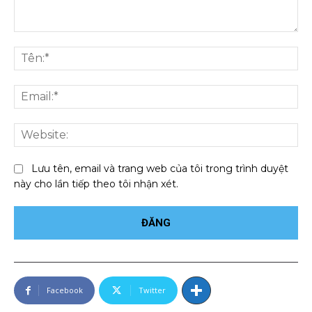
Bình
luận:
Tên
Ema
We
Lưu tên, email và trang web của tôi trong trình duyệt
này cho lần tiếp theo tôi nhận xét.
Facebook
Twitter