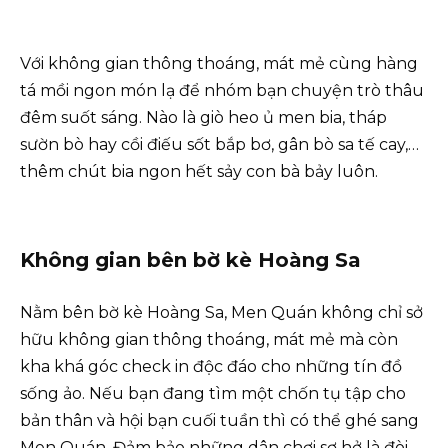
Với không gian thông thoáng, mát mẻ cùng hàng
tá mồi ngon món lạ để nhóm bạn chuyện trò thâu
đêm suốt sáng. Nào là giò heo ủ men bia, tháp
sườn bò hay cồi điếu sốt bắp bơ, gân bò sa tế cay,…
thêm chút bia ngon hết sảy con bà bảy luôn.
Không gian bên bờ kè Hoàng Sa
Nằm bên bờ kè Hoàng Sa, Men Quán không chỉ sở
hữu không gian thông thoáng, mát mẻ mà còn
kha khá góc check in độc đáo cho những tín đồ
sống ảo. Nếu bạn đang tìm một chốn tụ tập cho
bản thân và hội bạn cuối tuần thì có thể ghé sang
Men Quán. Đảm bảo những dân chơi sơ hở là đòi