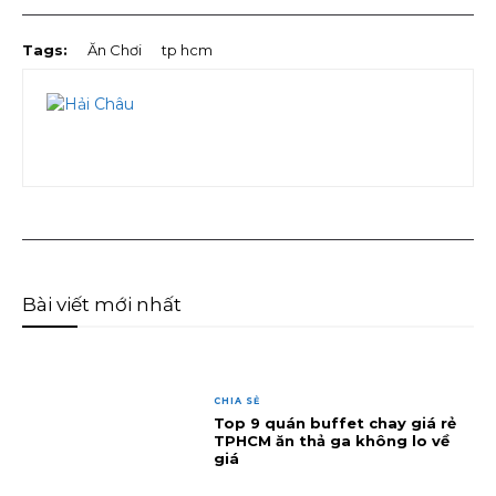
Tags:
Ăn Chơi
tp hcm
Bài viết mới nhất
CHIA SẺ
Top 9 quán buffet chay giá rẻ
TPHCM ăn thả ga không lo về
giá