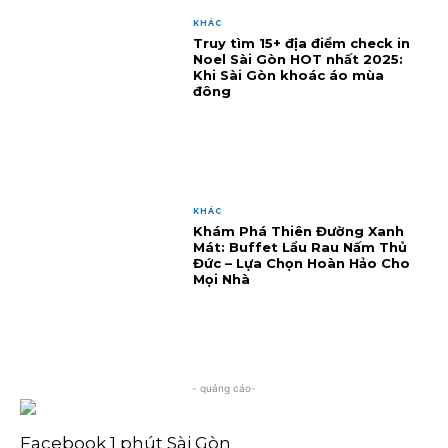
KHÁC
Truy tìm 15+ địa điểm check in
Noel Sài Gòn HOT nhất 2025:
Khi Sài Gòn khoác áo mùa
đông
KHÁC
Khám Phá Thiên Đường Xanh
Mát: Buffet Lẩu Rau Nấm Thủ
Đức – Lựa Chọn Hoàn Hảo Cho
Mọi Nhà
- quảng cáo-
Facebook 1 phút Sài Gòn