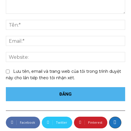
Bình
luận:
Tên
Ema
We
Lưu tên, email và trang web của tôi trong trình duyệt
này cho lần tiếp theo tôi nhận xét.
Facebook
Twitter
Pinterest