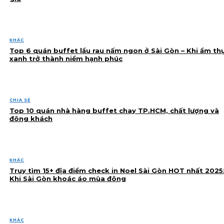
KHÁC
Top 6 quán buffet lẩu rau nấm ngon ở Sài Gòn – Khi ẩm th
xanh trở thành niềm hạnh phúc
CHIA SẺ
Top 10 quán nhà hàng buffet chay TP.HCM, chất lượng và
đông khách
KHÁC
Truy tìm 15+ địa điểm check in Noel Sài Gòn HOT nhất 2025
Khi Sài Gòn khoác áo mùa đông
KHÁC