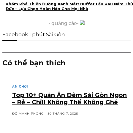
Khám Phá Thiên Đường Xanh Mát: Buffet Lẩu Rau Nấm Thủ
Đức – Lựa Chọn Hoàn Hảo Cho Mọi Nhà
- quảng cáo-
Facebook 1 phút Sài Gòn
Có thể bạn thích
ĂN CHƠI
Top 10+ Quán Ăn Đêm Sài Gòn Ngon
– Rẻ – Chill Không Thể Không Ghé
ĐỖ MẠNH PHONG
-
30 THÁNG 7, 2025