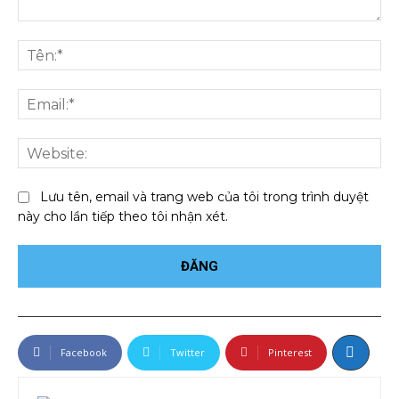
Bình
luận:
Tên
Ema
We
Lưu tên, email và trang web của tôi trong trình duyệt
này cho lần tiếp theo tôi nhận xét.
Facebook
Twitter
Pinterest