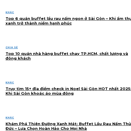
KHÁC
Top 6 quán buffet lẩu rau nấm ngon ở Sài Gòn – Khi ẩm th
xanh trở thành niềm hạnh phúc
CHIA SẺ
Top 10 quán nhà hàng buffet chay TP.HCM, chất lượng và
đông khách
KHÁC
Truy tìm 15+ địa điểm check in Noel Sài Gòn HOT nhất 2025
Khi Sài Gòn khoác áo mùa đông
KHÁC
Khám Phá Thiên Đường Xanh Mát: Buffet Lẩu Rau Nấm Thủ
Đức – Lựa Chọn Hoàn Hảo Cho Mọi Nhà