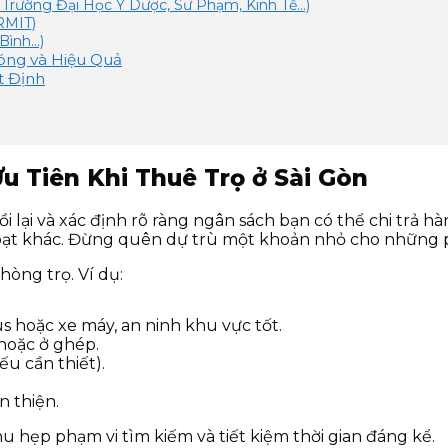
 Trường Đại Học Y Dược, Sư Phạm, Kinh Tế…)
RMIT)
 Bình…)
óng và Hiệu Quả
t Định
Ưu Tiên Khi Thuê Trọ ở Sài Gòn
i lại và xác định rõ ràng ngân sách bạn có thể chi trả 
h hoạt khác. Đừng quên dự trù một khoản nhỏ cho những 
hòng trọ. Ví dụ:
s hoặc xe máy, an ninh khu vực tốt.
hoặc ở ghép.
ếu cần thiết).
n thiện.
hu hẹp phạm vi tìm kiếm và tiết kiệm thời gian đáng kể.