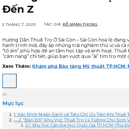
Đến Z
ĐỖ MẠNH PHONG
TÁC GIẢ:
2 THÁNG 7, 2025
Hướng Dẫn Thuê Trọ Ở Sài Gòn – Sài Gòn hoa lệ đang vẫ
hành trình mới, đầy ắp những trải nghiệm thú vị và c
“tổ ấm” phù hợp để an tâm học tập và sinh hoạt. Thuê tr
“cẩm nang” chi tiết, giúp bạn vượt qua “ải” tìm trọ một
Xem Thêm:
Khám phá Bảo tàng Mỹ thuật TP.HCM: N
Mục lục
1. Xác Định Ngân Sách và Tiêu Chí Ưu Tiên Khi Thuê 
2. “Bản Đồ” Khu Vực Thuê Trọ Lý Tưởng Cho Sinh V
2.1. Khu Vực Gần Đại Học Quốc Gia TP.HCM (Thủ Đứ