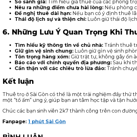
So sánh giá:
Tìm hiểu giá thuê của các phòng trọ
Nêu ra những điểm chưa hài lòng:
Nếu phòng có 
Đề nghị thuê dài hạn:
Nếu bạn có ý định thuê lâu
Thái độ lịch sự và thiện chí:
Luôn giữ thái độ lịc
6. Những Lưu Ý Quan Trọng Khi Thu
Tìm hiểu kỹ thông tin về chủ nhà:
Tránh thuê tr
Giữ gìn vệ sinh chung:
Luôn giữ gìn vệ sinh phòn
Tôn trọng hàng xóm:
Giữ trật tự, không gây ồn
Báo cáo với chính quyền địa phương:
Sau khi t
Cẩn thận với các chiêu trò lừa đảo:
Tránh chuyển
Kết luận
Thuê trọ ở Sài Gòn có thể là một trải nghiệm đầy thử t
một “tổ ấm” ưng ý, giúp bạn an tâm học tập và tận hưởn
Chúc các bạn sinh viên 2k7 thành công trên con đường 
Fanpage:
1 phút Sài Gòn
BÌNH LUẬN