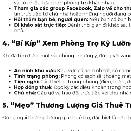
và có nhiều lựa chọn phòng trọ khác nhau.
Tham gia các group Facebook, Zalo về cho th
tin trực tiếp từ chủ nhà hoặc những người đang 
Hỏi thăm bạn bè, người quen:
Nếu bạn có bạn bè
Đi khảo sát trực tiếp:
Dành thời gian đi khảo sát 
nhà…
4. “Bí Kíp” Xem Phòng Trọ Kỹ Lưỡn
Khi đã tìm được một vài phòng trọ ưng ý, đừng vội vàn
An ninh khu vực:
Khu vực có an ninh tốt, có came
Tình trạng phòng:
Phòng có sạch sẽ, thoáng má
Tiện nghi:
Các thiết bị trong phòng (điện, nước, 
Hợp đồng thuê:
Đọc kỹ các điều khoản trong hợp đ
Chủ nhà:
Gặp gỡ và trao đổi trực tiếp với chủ nhà
5. “Mẹo” Thương Lượng Giá Thuê T
Đừng ngại thương lượng giá thuê trọ, đặc biệt là nếu 