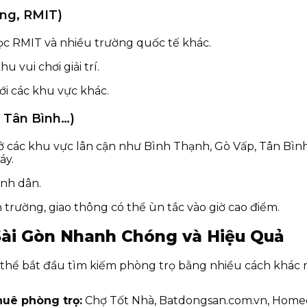
ắng, RMIT)
học RMIT và nhiều trường quốc tế khác.
u vui chơi giải trí.
ới các khu vực khác.
, Tân Bình…)
ở các khu vực lân cận như Bình Thạnh, Gò Vấp, Tân Bình
áy.
ình dân.
 trường, giao thông có thể ùn tắc vào giờ cao điểm.
 Sài Gòn Nhanh Chóng và Hiệu Quả
thể bắt đầu tìm kiếm phòng trọ bằng nhiều cách khác 
huê phòng trọ:
Chợ Tốt Nhà, Batdongsan.com.vn, Homedy