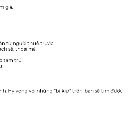
m giá.
n từ người thuê trước.
h sẽ, thoải mái.
o tạm trú.
g.
nh. Hy vọng với những “bí kíp” trên, bạn sẽ tìm được