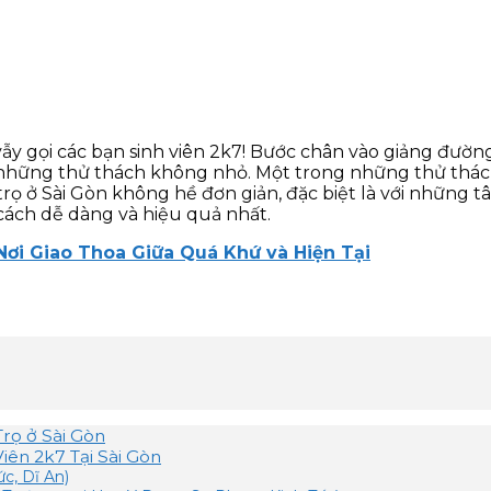
y gọi các bạn sinh viên 2k7! Bước chân vào giảng đường
ả những thử thách không nhỏ. Một trong những thử thác
ọ ở Sài Gòn không hề đơn giản, đặc biệt là với những tân 
 cách dễ dàng và hiệu quả nhất.
ơi Giao Thoa Giữa Quá Khứ và Hiện Tại
Trọ ở Sài Gòn
iên 2k7 Tại Sài Gòn
c, Dĩ An)