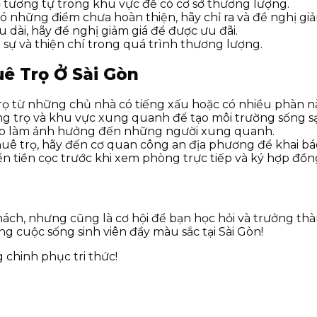
 tương tự trong khu vực để có cơ sở thương lượng.
những điểm chưa hoàn thiện, hãy chỉ ra và đề nghị giả
 dài, hãy đề nghị giảm giá để được ưu đãi.
h sự và thiện chí trong quá trình thương lượng.
ê Trọ Ở Sài Gòn
ọ từ những chủ nhà có tiếng xấu hoặc có nhiều phàn nà
g trọ và khu vực xung quanh để tạo môi trường sống sạc
 ào làm ảnh hưởng đến những người xung quanh.
huê trọ, hãy đến cơ quan công an địa phương để khai bá
 tiền cọc trước khi xem phòng trực tiếp và ký hợp đồn
hách, nhưng cũng là cơ hội để bạn học hỏi và trưởng thà
g cuộc sống sinh viên đầy màu sắc tại Sài Gòn!
chinh phục tri thức!