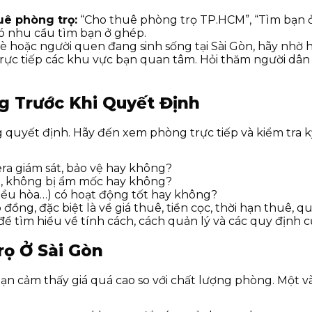
uê phòng trọ:
“Cho thuê phòng trọ TP.HCM”, “Tìm bạn ở
có nhu cầu tìm bạn ở ghép.
 hoặc người quen đang sinh sống tại Sài Gòn, hãy nhờ h
trực tiếp các khu vực bạn quan tâm. Hỏi thăm người dân 
g Trước Khi Quyết Định
g quyết định. Hãy đến xem phòng trực tiếp và kiểm tra k
ra giám sát, bảo vệ hay không?
t, không bị ẩm mốc hay không?
điều hòa…) có hoạt động tốt hay không?
ồng, đặc biệt là về giá thuê, tiền cọc, thời hạn thuê, q
 để tìm hiểu về tính cách, cách quản lý và các quy định c
rọ Ở Sài Gòn
bạn cảm thấy giá quá cao so với chất lượng phòng. Một v