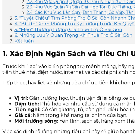
2.2. Khu Vực Quận 3, Quận 10, Phú Nhuận (Gần Các
2.3. Khu Vực Quận 7 (Gần Đại Học Tôn Đức Thắng, 
2.4. Các Khu Vực Lân Cận (Bình Thạnh, Gò Vấp, Tân
3. “Tuyệt Chiêu” Tìm Phòng Trọ Ở Sài Gòn Nhanh Ch
4. “Bí Kíp” Xem Phòng Trọ Kỹ Lưỡng Trước Khi Quyế
5. “Mẹo” Thương Lượng Giá Thuê Trọ Ở Sài Gòn
6. Những Lưu Ý Quan Trọng Khi Thuê Trọ Ở Sài Gòn
Kết luận
1. Xác Định Ngân Sách và Tiêu Chí 
Trước khi “lao” vào biển phòng trọ mênh mông, hãy ngồ
tiền thuê nhà, điện nước, internet và các chi phí sin
Tiếp theo, hãy liệt kê những tiêu chí ưu tiên khi chọn p
Vị trí:
Gần trường học, thuận tiện đi lại bằng xe bu
Diện tích:
Phù hợp với nhu cầu sử dụng cá nhân 
Tiện nghi:
Có sẵn giường, tủ, bàn ghế, điều hòa (n
Giá cả:
Nằm trong khả năng tài chính của bạn.
Môi trường sống:
Yên tĩnh, sạch sẽ, hàng xóm thâ
Việc xác định rõ ràng những tiêu chí này sẽ giúp bạn t