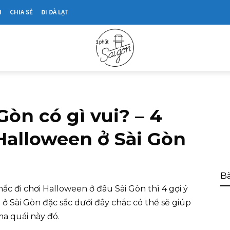
N
CHIA SẺ
ĐI ĐÀ LẠT
Gòn có gì vui? – 4
Halloween ở Sài Gòn
Bà
c đi chơi Halloween ở đâu Sài Gòn thì 4 gợi ý
ở Sài Gòn đặc sắc dưới đây chắc có thể sẽ giúp
ma quái này đó.