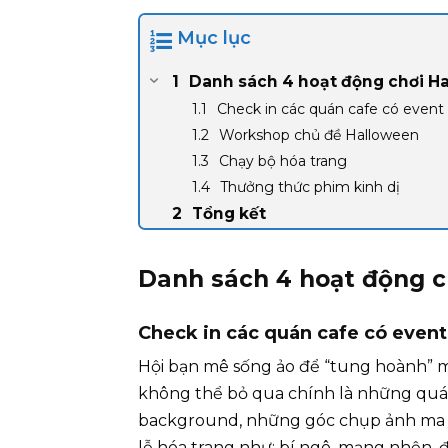
Mục lục
Danh sách 4 hoạt động chơi H
Check in các quán cafe có event
Workshop chủ đề Halloween
Chạy bộ hóa trang
Thưởng thức phim kinh dị
Tổng kết
Danh sách 4 hoạt động c
Check in các quán cafe có even
Hội bạn mê sống ảo để “tung hoành” 
không thể bỏ qua chính là những quán 
background, những góc chụp ảnh ma 
lễ hóa trang như: bí ngô, mạng nhện, 