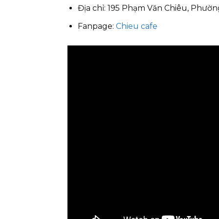
Địa chỉ: 195 Phạm Văn Chiêu, Phườn
Fanpage:
Chieu cafe