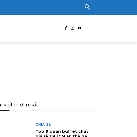
i viết mới nhất
CHIA SẺ
Top 9 quán buffet chay
giá rẻ TPHCM ăn thả ga