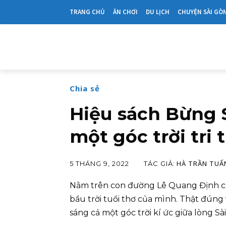
TRANG CHỦ
ĂN CHƠI
DU LỊCH
CHUYỆN SÀI GÒ
Chia sẻ
Hiệu sách Bừng 
một góc trời tri 
HÀ TRẦN TUẤ
TÁC GIẢ:
5 THÁNG 9, 2022
Nằm trên con đường Lê Quang Định có
bầu trời tuổi thơ của mình. Thật đúng 
sáng cả một góc trời kí ức giữa lòng Sài