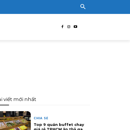
i viết mới nhất
CHIA SẺ
Top 9 quán buffet chay
giá rẻ TPHCM ăn thả ga