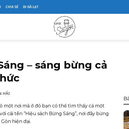
N
CHIA SẺ
ĐI ĐÀ LẠT
Sáng – sáng bừng cả
thức
N HẢI
Bà
 một nơi mà ở đó bạn có thể tìm thấy cả một
với cái tên “Hiệu sách Bừng Sáng”, nơi đây bừng
 Gòn hiện đại.