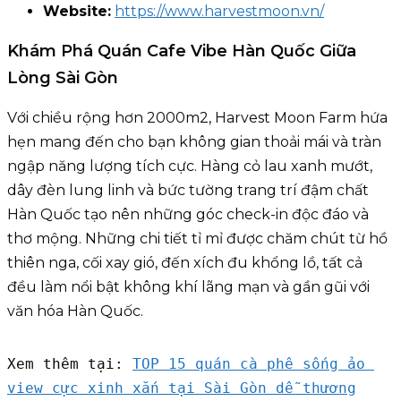
Website:
https://www.harvestmoon.vn/
Khám Phá Quán Cafe Vibe Hàn Quốc Giữa
Lòng Sài Gòn
Với chiều rộng hơn 2000m2, Harvest Moon Farm hứa
hẹn mang đến cho bạn không gian thoải mái và tràn
ngập năng lượng tích cực. Hàng cỏ lau xanh mướt,
dây đèn lung linh và bức tường trang trí đậm chất
Hàn Quốc tạo nên những góc check-in độc đáo và
thơ mộng. Những chi tiết tỉ mỉ được chăm chút từ hồ
thiên nga, cối xay gió, đến xích đu khổng lồ, tất cả
đều làm nổi bật không khí lãng mạn và gần gũi với
văn hóa Hàn Quốc.
Xem thêm tại: 
TOP 15 quán cà phê sống ảo 
view cực xinh xắn tại Sài Gòn dễ thương