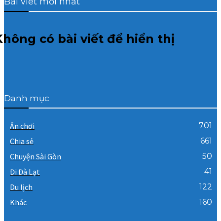
Bài viết mới nhất
Không có bài viết để hiển thị
Danh mục
Ăn chơi
701
Chia sẻ
661
Chuyện Sài Gòn
50
Đi Đà Lạt
41
Du lịch
122
Khác
160