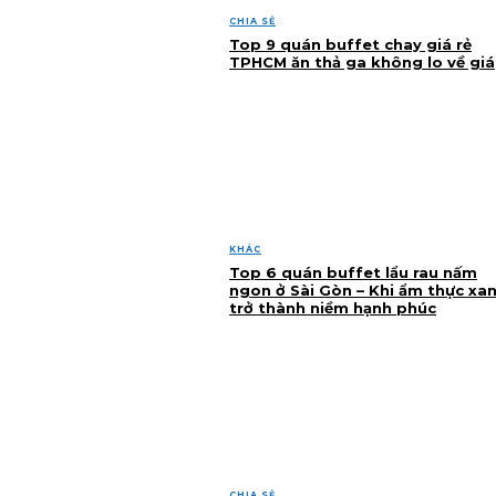
CHIA SẺ
Top 9 quán buffet chay giá rẻ
TPHCM ăn thả ga không lo về giá
KHÁC
Top 6 quán buffet lẩu rau nấm
ngon ở Sài Gòn – Khi ẩm thực xa
trở thành niềm hạnh phúc
CHIA SẺ