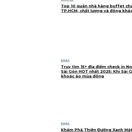
Top 10 quán nhà hàng buffet ch
TP.HCM, chất lượng và đông khá
KHÁC
Truy tìm 15+ địa điểm check in No
Sài Gòn HOT nhất 2025: Khi Sài 
khoác áo mùa đông
KHÁC
Khám Phá Thiên Đường Xanh Mát