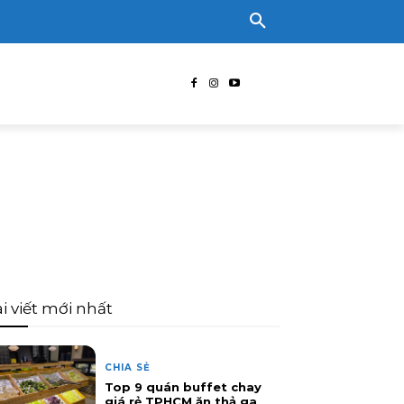
i viết mới nhất
CHIA SẺ
Top 9 quán buffet chay
giá rẻ TPHCM ăn thả ga