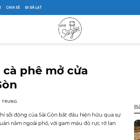
N
CHIA SẺ
ĐI ĐÀ LẠT
 cà phê mở cửa
Gòn
 TRUNG
Bà
hí sôi động của Sài Gòn bắt đầu hiện hữu qua sự
uán nằm ngoài phố, với gam màu đỏ rực rỡ lan