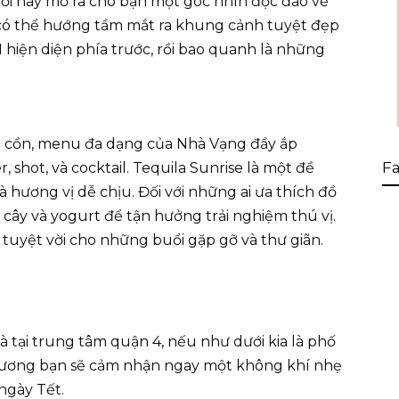
nơi này mở ra cho bạn một góc nhìn độc đáo về
n có thể hướng tầm mắt ra khung cảnh tuyệt đẹp
 hiện diện phía trước, rồi bao quanh là những
ó cồn, menu đa dạng của Nhà Vạng đầy ắp
Fa
 shot, và cocktail. Tequila Sunrise là một đề
à hương vị dễ chịu. Đối với những ai ưa thích đồ
 cây và yogurt để tận hưởng trải nghiệm thú vị.
tuyệt vời cho những buổi gặp gỡ và thư giãn.
tại trung tâm quận 4, nếu như dưới kia là phố
 Thương bạn sẽ cảm nhận ngay một không khí nhẹ
 ngày Tết.