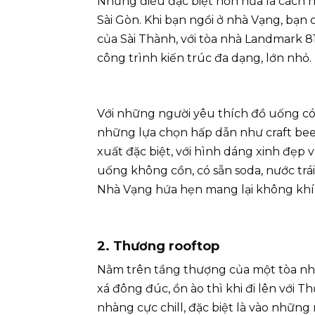
Nhưng điều đặc biệt hơn nữa là cách 
Sài Gòn. Khi bạn ngồi ở nhà Vạng, bạ
của Sài Thành, với tòa nhà Landmark 81
công trình kiến trúc đa dạng, lớn nhỏ.
Với những người yêu thích đồ uống c
những lựa chọn hấp dẫn như craft beer,
xuất đặc biệt, với hình dáng xinh đẹp v
uống không cồn, có sẵn soda, nước trái
Nhà Vạng hứa hẹn mang lại không khí 
2. Thương rooftop
Nằm trên tầng thượng của một tòa nhà 
xá đông đúc, ồn ào thì khi đi lên với
nhàng cực chill, đặc biệt là vào những