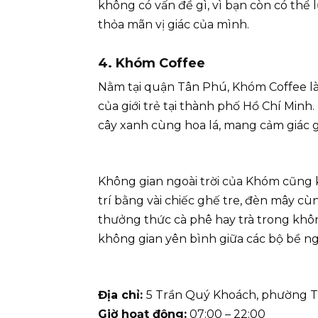
không có vấn đề gì, vì bạn còn có thể l
thỏa mãn vị giác của mình.
4. Khóm Coffee
Nằm tại quận Tân Phú, Khóm Coffee là
của giới trẻ tại thành phố Hồ Chí Minh
cây xanh cùng hoa lá, mang cảm giác g
Không gian ngoài trời của Khóm cũng 
trí bằng vài chiếc ghế tre, đèn mây cù
thưởng thức cà phê hay trà trong khô
không gian yên bình giữa các bộ bề ng
Địa chỉ:
5 Trần Quý Khoách, phường Tâ
Giờ hoạt động:
07:00 – 22:00