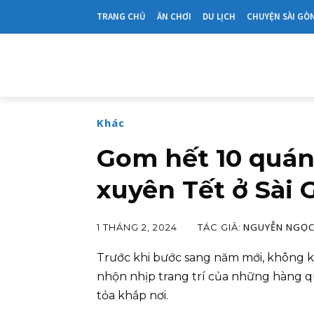
TRANG CHỦ
ĂN CHƠI
DU LỊCH
CHUYỆN SÀI GÒ
Khác
Gom hết 10 quán
xuyên Tết ở Sài 
NGUYỄN NGỌC
TÁC GIẢ:
1 THÁNG 2, 2024
Trước khi bước sang năm mới, không k
nhộn nhịp trang trí của những hàng q
tỏa khắp nơi.