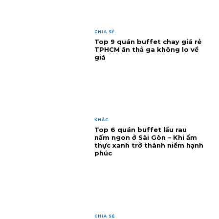
CHIA SẺ
Top 9 quán buffet chay giá rẻ
TPHCM ăn thả ga không lo về
giá
KHÁC
Top 6 quán buffet lẩu rau
nấm ngon ở Sài Gòn – Khi ẩm
thực xanh trở thành niềm hạnh
phúc
CHIA SẺ