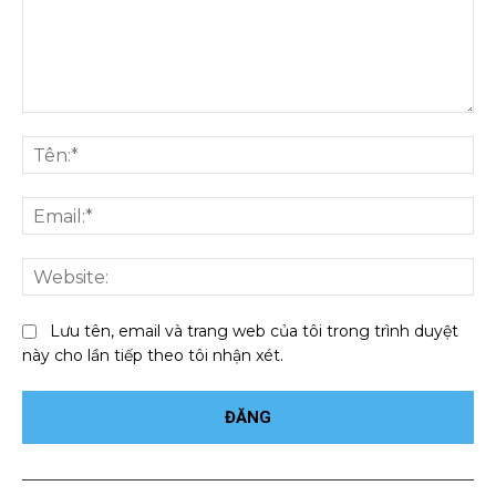
Bình
luận:
Tên
Ema
We
Lưu tên, email và trang web của tôi trong trình duyệt
này cho lần tiếp theo tôi nhận xét.