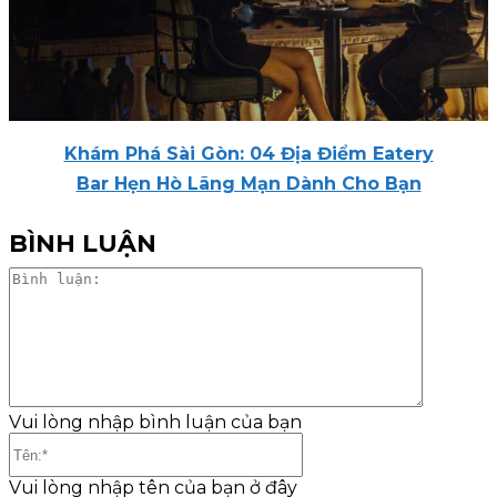
Khám Phá Sài Gòn: 04 Địa Điểm Eatery
Bar Hẹn Hò Lãng Mạn Dành Cho Bạn
BÌNH LUẬN
Bình
luận:
Vui lòng nhập bình luận của bạn
Tên:*
Vui lòng nhập tên của bạn ở đây