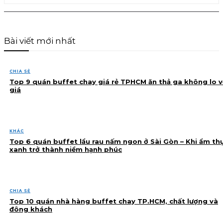
Bài viết mới nhất
CHIA SẺ
Top 9 quán buffet chay giá rẻ TPHCM ăn thả ga không lo v
giá
KHÁC
Top 6 quán buffet lẩu rau nấm ngon ở Sài Gòn – Khi ẩm th
xanh trở thành niềm hạnh phúc
CHIA SẺ
Top 10 quán nhà hàng buffet chay TP.HCM, chất lượng và
đông khách