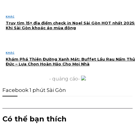
KHÁC
Truy tìm 15+ địa điểm check in Noel Sài Gòn HOT nhất 2025
Khi Sài Gòn khoác áo mùa đông
KHÁC
Khám Phá Thiên Đường Xanh Mát: Buffet Lẩu Rau Nấm Thủ
Đức – Lựa Chọn Hoàn Hảo Cho Mọi Nhà
- quảng cáo-
Facebook 1 phút Sài Gòn
Có thể bạn thích