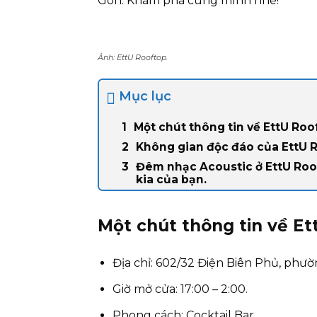
Gòn. Khám phá cùng mình nhé!
Ảnh: EttU Rooftop.
Mục lục
Một chút thông tin về EttU Roo
Không gian độc đáo của EttU R
Đêm nhạc Acoustic ở EttU Roof
kia của bạn.
Một chút thông tin về Et
Địa chỉ: 602/32 Điện Biên Phủ, phư
Giờ mở cửa: 17:00 – 2:00.
Phong cách: Cocktail Bar.