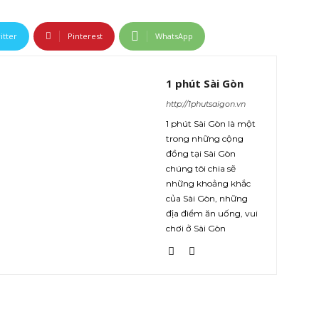
itter
Pinterest
WhatsApp
1 phút Sài Gòn
http://1phutsaigon.vn
1 phút Sài Gòn là một
trong những cộng
đồng tại Sài Gòn
chúng tôi chia sẽ
những khoảng khắc
của Sài Gòn, những
địa điểm ăn uống, vui
chơi ở Sài Gòn