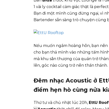
Bàn
Bida
trước khu vực Lounge là 1 đ
1 vài ly cocktail cảm giác thật là perfe
Bạn đi một mình cũng đừng ngại, vì n
Bartender sẵn sàng trò chuyện cùng b
Nếu muốn ngắm hoàng hôn, bạn nên đế
cho bạn thả mình vào những tấm hình 
mà khu sân thượng của quán trở thành 
lên, góc nào cũng trở nên thần thánh.
Đêm nhạc Acoustic ở EttU
điểm hẹn hò cùng nửa ki
Thứ tư và chủ nhật lúc 20h,
EttU Roof