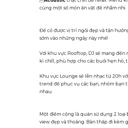

Acoustic
thật chill để relax. Menu k
cùng một số món ăn vặt để nhâm nhi.
Để có được vị trí ngồi đẹp và tận hưở
sớm vào những ngày này nhé!
Với khu vực Rooftop, DJ sẽ mang đến n
kì chill, phù hợp cho các buổi hẹn hò,
Khu vực Lounge sẽ lên nhạc từ 20h vớ
trend để phục vụ các bạn, nhóm bạn th
nhau.
Một điểm cộng là quán sử dụng 2 loại 
view đẹp và thoáng. Bàn thấp đi kèm gh