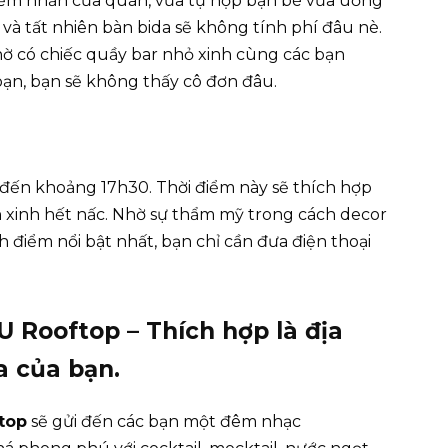
iểm nhấn của quán, vừa tụ họp bạn bè vừa uống
ct và tất nhiên bàn bida sẽ không tính phí đâu nè.
hờ có chiếc quầy bar nhỏ xinh cùng các bạn
ạn, bạn sẽ không thấy cô đơn đâu.
n khoảng 17h30. Thời điểm này sẽ thích hợp
xinh hết nấc. Nhờ sự thẩm mỹ trong cách decor
điểm nổi bật nhất, bạn chỉ cần đưa điện thoại
 Rooftop – Thích hợp là địa
a của bạn.
top
sẽ gửi đến các bạn một đêm nhạc