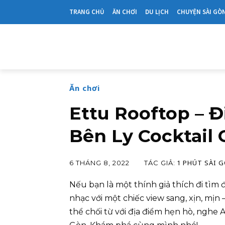
TRANG CHỦ
ĂN CHƠI
DU LỊCH
CHUYỆN SÀI GÒ
Ăn chơi
Ettu Rooftop – 
Bên Ly Cocktail
1 PHÚT SÀI 
TÁC GIẢ:
6 THÁNG 8, 2022
Nếu bạn là một thính giả thích đi tìm 
nhạc với một chiếc view sang, xịn, mị
thể chối từ với địa điểm hẹn hò, nghe 