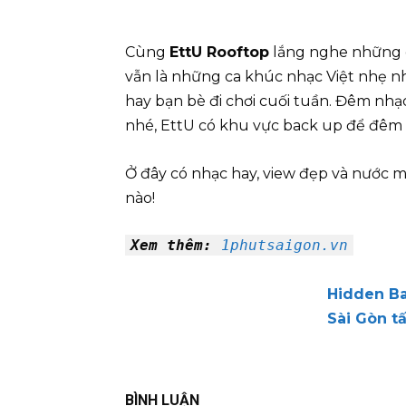
Cùng
EttU Rooftop
lắng nghe những g
vẫn là những ca khúc nhạc Việt nhẹ nhà
hay bạn bè đi chơi cuối tuần. Đêm nhạ
nhé, EttU có khu vực back up để đêm 
Ở đây có nhạc hay, view đẹp và nước m
nào!
Xem thêm:
1phutsaigon.vn
Hidden Ba
Sài Gòn t
BÌNH LUẬN