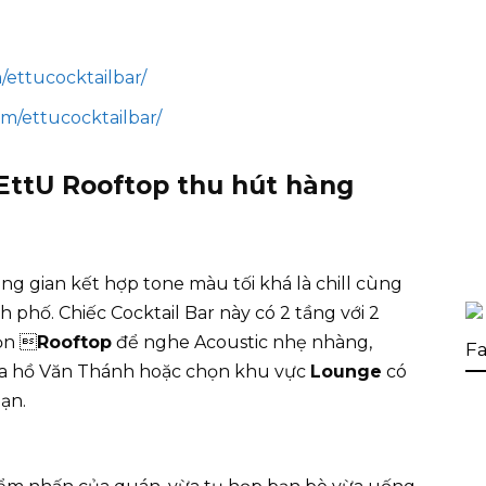
ettucocktailbar/
m/ettucocktailbar/
EttU Rooftop thu hút hàng
g gian kết hợp tone màu tối khá là chill cùng
phố. Chiếc Cocktail Bar này có 2 tầng với 2
ọn 
Rooftop
để nghe Acoustic nhẹ nhàng,
Fa
ía hồ Văn Thánh hoặc chọn khu vực
Lounge
có
ạn.