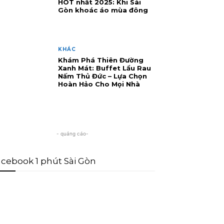
HOT nhất 2025: Khi Sài
Gòn khoác áo mùa đông
KHÁC
Khám Phá Thiên Đường
Xanh Mát: Buffet Lẩu Rau
Nấm Thủ Đức – Lựa Chọn
Hoàn Hảo Cho Mọi Nhà
- quảng cáo-
cebook 1 phút Sài Gòn