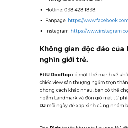
Hotline: 038 428 1838.
Fanpage:
https://www.facebook.com/
Instagram:
https://www.instagram.co
Không gian độc đáo của 
nghìn giới trẻ.
EttU Rooftop
có một thế mạnh về khôn
chiếc view sân thượng ngắm trọn thành 
phong cách khác nhau, bạn có thể ch
ngắm Landmark và đón gió mát từ ph
DJ
mỗi ngày để xập xình cùng nhóm b