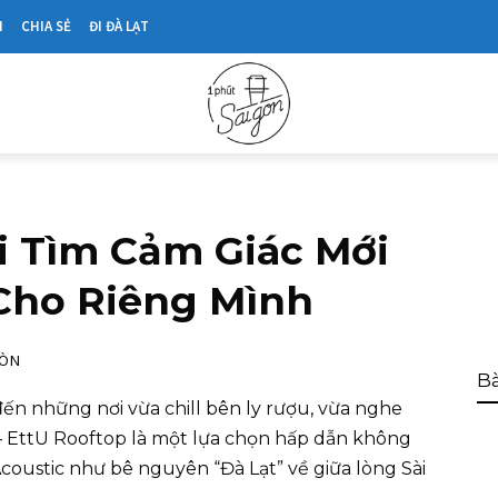
N
CHIA SẺ
ĐI ĐÀ LẠT
Đi Tìm Cảm Giác Mới
 Cho Riêng Mình
GÒN
Bà
đến những nơi vừa chill bên ly rượu, vừa nghe
n – EttU Rooftop là một lựa chọn hấp dẫn không
Acoustic như bê nguyên “Đà Lạt” về giữa lòng Sài