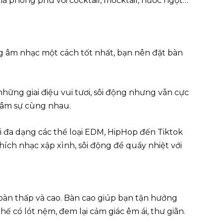
há phong phú với cocktail, mocktail, nước ngọt…
ng âm nhạc một cách tốt nhất, bạn nên đặt bàn
hững giai điệu vui tươi, sôi động nhưng vẫn cực
 tâm sự cùng nhau.
i đa dạng các thể loại EDM, HipHop đến Tiktok
ích nhạc xập xình, sôi động để quẩy nhiệt với
bàn thấp và cao. Bàn cao giúp bạn tận hưởng
ế có lót nệm, đem lại cảm giác êm ái, thư giãn.