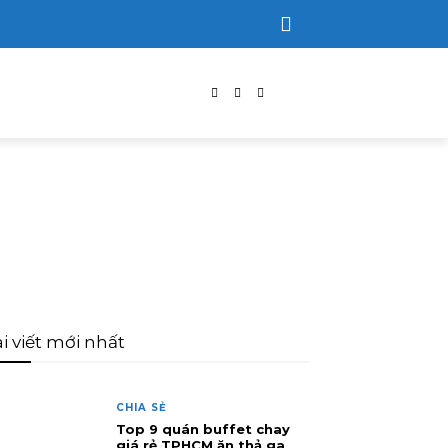
i viết mới nhất
CHIA SẺ
Top 9 quán buffet chay
giá rẻ TPHCM ăn thả ga