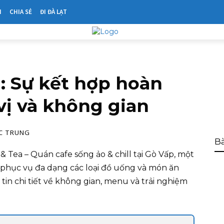
N
CHIA SẺ
ĐI ĐÀ LẠT
: Sự kết hợp hoàn
vị và không gian
C TRUNG
Bà
e & Tea – Quán cafe sống ảo & chill tại Gò Vấp, một
, phục vụ đa dạng các loại đồ uống và món ăn
tin chi tiết về không gian, menu và trải nghiệm