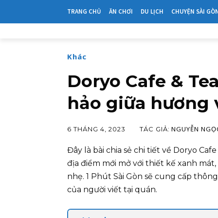
TRANG CHỦ
ĂN CHƠI
DU LỊCH
CHUYỆN SÀI GÒ
Khác
Doryo Cafe & Tea
hảo giữa hương 
NGUYỄN NGỌ
TÁC GIẢ:
6 THÁNG 4, 2023
Đây là bài chia sẻ chi tiết về Doryo Caf
địa điểm mới mở với thiết kế xanh mát
nhẹ. 1 Phút Sài Gòn sẽ cung cấp thông 
của người viết tại quán.