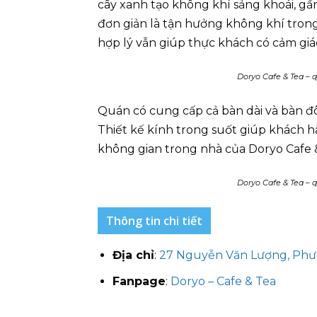
cây xanh tạo không khí sảng khoái, g
đơn giản là tận hưởng không khí trong
hợp lý vẫn giúp thực khách có cảm giác 
Doryo Cafe & Tea – 
Quán có cung cấp cả bàn dài và bàn đ
Thiết kế kính trong suốt giúp khách hà
không gian trong nhà của Doryo Cafe &
Doryo Cafe & Tea – 
Thông tin chi tiết
Địa chỉ
:
27 Nguyễn Văn Lượng, Phườ
Fanpage
:
Doryo – Cafe & Tea