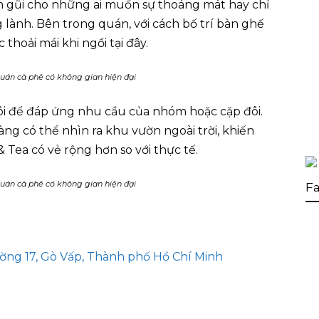
ần gũi cho những ai muốn sự thoáng mát hay chỉ
 lành. Bên trong quán, với cách bố trí bàn ghế
thoải mái khi ngồi tại đây.
quán cà phê có không gian hiện đại
ôi để đáp ứng nhu cầu của nhóm hoặc cặp đôi.
ng có thể nhìn ra khu vườn ngoài trời, khiến
 Tea có vẻ rộng hơn so với thực tế.
quán cà phê có không gian hiện đại
Fa
ng 17, Gò Vấp, Thành phố Hồ Chí Minh