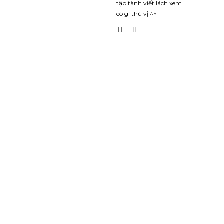
tập tành viết lách xem
có gì thú vị ^^