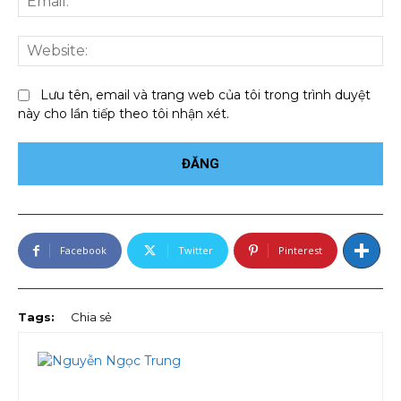
We
Lưu tên, email và trang web của tôi trong trình duyệt
này cho lần tiếp theo tôi nhận xét.
Facebook
Twitter
Pinterest
Tags:
Chia sẻ