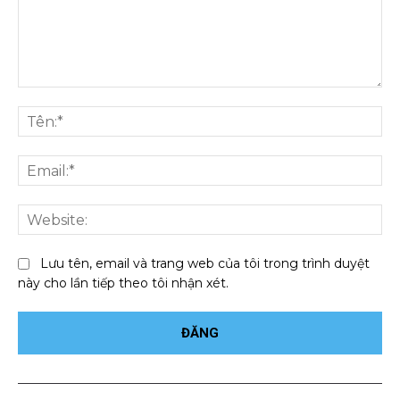
Bình
luận:
Tên
Ema
We
Lưu tên, email và trang web của tôi trong trình duyệt
này cho lần tiếp theo tôi nhận xét.