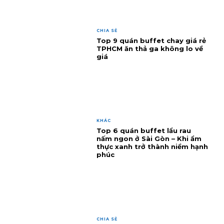
CHIA SẺ
Top 9 quán buffet chay giá rẻ
TPHCM ăn thả ga không lo về
giá
KHÁC
Top 6 quán buffet lẩu rau
nấm ngon ở Sài Gòn – Khi ẩm
thực xanh trở thành niềm hạnh
phúc
CHIA SẺ